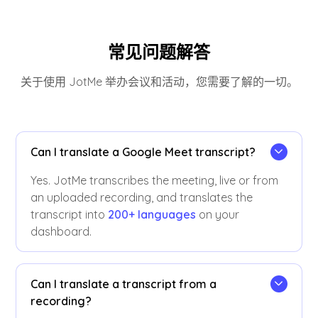
常见问题解答
关于使用 JotMe 举办会议和活动，您需要了解的一切。
Can I translate a Google Meet transcript?
Yes. JotMe transcribes the meeting, live or from
an uploaded recording, and translates the
transcript into
200+ languages
on your
dashboard.
Can I translate a transcript from a
recording?