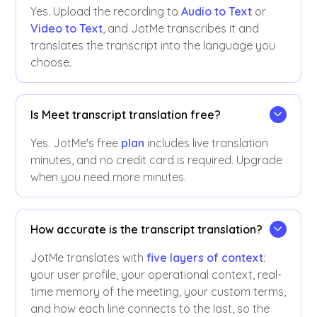
Yes. Upload the recording to
Audio to Text
or
Video to Text
, and JotMe transcribes it and
translates the transcript into the language you
choose.
Is Meet transcript translation free?
Yes. JotMe's free
plan
includes live translation
minutes, and no credit card is required. Upgrade
when you need more minutes.
How accurate is the transcript translation?
JotMe translates with
five layers of context
:
your user profile, your operational context, real-
time memory of the meeting, your custom terms,
and how each line connects to the last, so the