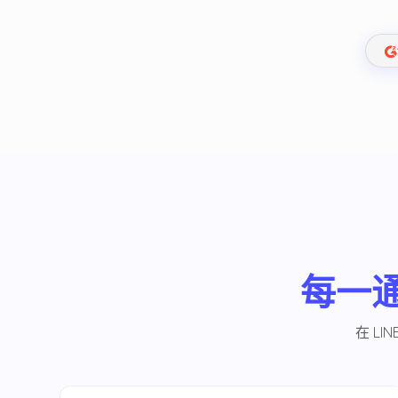
每一通
在 L