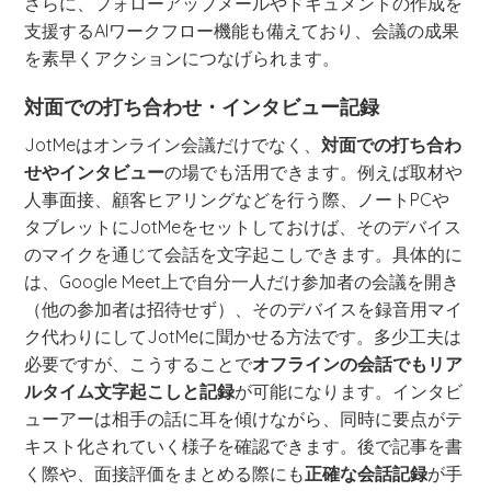
さらに、フォローアップメールやドキュメントの作成を
支援するAIワークフロー機能も備えており、会議の成果
を素早くアクションにつなげられます。
対面での打ち合わせ・インタビュー記録
JotMeはオンライン会議だけでなく、
対面での打ち合わ
せやインタビュー
の場でも活用できます。例えば取材や
人事面接、顧客ヒアリングなどを行う際、ノートPCや
タブレットにJotMeをセットしておけば、そのデバイス
のマイクを通じて会話を文字起こしできます。具体的に
は、Google Meet上で自分一人だけ参加者の会議を開き
（他の参加者は招待せず）、そのデバイスを録音用マイ
ク代わりにしてJotMeに聞かせる方法です。多少工夫は
必要ですが、こうすることで
オフラインの会話でもリア
ルタイム文字起こしと記録
が可能になります。インタビ
ューアーは相手の話に耳を傾けながら、同時に要点がテ
キスト化されていく様子を確認できます。後で記事を書
く際や、面接評価をまとめる際にも
正確な会話記録
が手