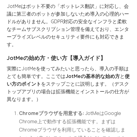
JotMeはボット不要の「ボットレス翻訳」に対応し、会
議に第三者のボットが参加しないため導入の心理的ハー
ドルがありません。GDPR対応の安全なインフラと柔軟
なチームサブスクリプション管理を備えており、エンタ
ープライズレベルのセキュリティ要件にも対応できま
す。
JotMeの始め方・使い方【導入ガイド】
実際にJotMeを使ってみたいと思ったら、導入の手順は
とても簡単です。ここでは
JotMeの基本的な始め方
と
使
い方のポイント
をステップごとに説明します。（デスク
トップアプリの場合は拡張機能とインストールの仕方が
異なります。）
Chromeブラウザを用意する:
JotMeはGoogle
Chrome上で動作する拡張機能です。まずは
Chromeブラウザを利用していることを確認しま