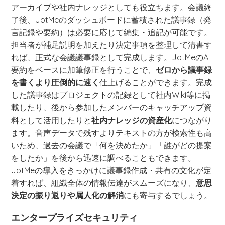
アーカイブや社内ナレッジとしても役立ちます。会議終
了後、JotMeのダッシュボードに蓄積された議事録（発
言記録や要約）は必要に応じて編集・追記が可能です。
担当者が補足説明を加えたり決定事項を整理して清書す
れば、正式な会議議事録として完成します。JotMeのAI
要約をベースに加筆修正を行うことで、
ゼロから議事録
を書くより圧倒的に速く
仕上げることができます。完成
した議事録はプロジェクトの記録として社内Wiki等に掲
載したり、後から参加したメンバーのキャッチアップ資
料として活用したりと
社内ナレッジの資産化
につながり
ます。音声データで残すよりテキストの方が検索性も高
いため、過去の会議で「何を決めたか」「誰がどの提案
をしたか」を後から迅速に調べることもできます。
JotMeの導入をきっかけに議事録作成・共有の文化が定
着すれば、組織全体の情報伝達がスムーズになり、
意思
決定の振り返りや属人化の解消
にも寄与するでしょう。
エンタープライズセキュリティ