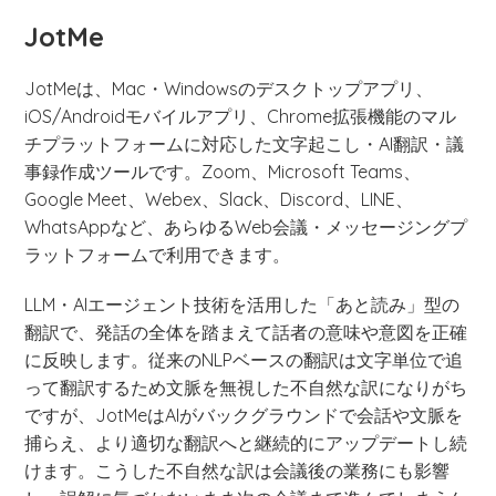
JotMe
JotMeは、Mac・Windowsのデスクトップアプリ、
iOS/Androidモバイルアプリ、Chrome拡張機能のマル
チプラットフォームに対応した文字起こし・AI翻訳・議
事録作成ツールです。Zoom、Microsoft Teams、
Google Meet、Webex、Slack、Discord、LINE、
WhatsAppなど、あらゆるWeb会議・メッセージングプ
ラットフォームで利用できます。
LLM・AIエージェント技術を活用した「あと読み」型の
翻訳で、発話の全体を踏まえて話者の意味や意図を正確
に反映します。従来のNLPベースの翻訳は文字単位で追
って翻訳するため文脈を無視した不自然な訳になりがち
ですが、JotMeはAIがバックグラウンドで会話や文脈を
捕らえ、より適切な翻訳へと継続的にアップデートし続
けます。こうした不自然な訳は会議後の業務にも影響