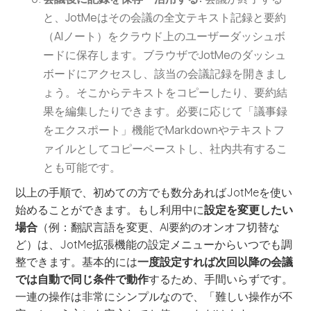
と、JotMeはその会議の全文テキスト記録と要約
（AIノート）をクラウド上のユーザーダッシュボ
ードに保存します。ブラウザでJotMeのダッシュ
ボードにアクセスし、該当の会議記録を開きまし
ょう。そこからテキストをコピーしたり、要約結
果を編集したりできます。必要に応じて「議事録
をエクスポート」機能でMarkdownやテキストフ
ァイルとしてコピーペーストし、社内共有するこ
とも可能です。
以上の手順で、初めての方でも数分あればJotMeを使い
始めることができます。もし利用中に
設定を変更したい
場合
（例：翻訳言語を変更、AI要約のオンオフ切替な
ど）は、JotMe拡張機能の設定メニューからいつでも調
整できます。基本的には
一度設定すれば次回以降の会議
では自動で同じ条件で動作
するため、手間いらずです。
一連の操作は非常にシンプルなので、「難しい操作が不