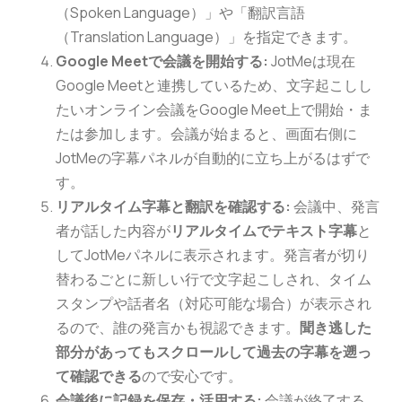
（Spoken Language）」や「翻訳言語
（Translation Language）」を指定できます。
Google Meetで会議を開始する:
JotMeは現在
Google Meetと連携しているため、文字起こしし
たいオンライン会議をGoogle Meet上で開始・ま
たは参加します。会議が始まると、画面右側に
JotMeの字幕パネルが自動的に立ち上がるはずで
す。
リアルタイム字幕と翻訳を確認する:
会議中、発言
者が話した内容が
リアルタイムでテキスト字幕
と
してJotMeパネルに表示されます。発言者が切り
替わるごとに新しい行で文字起こしされ、タイム
スタンプや話者名（対応可能な場合）が表示され
るので、誰の発言かも視認できます。
聞き逃した
部分があってもスクロールして過去の字幕を遡っ
て確認できる
ので安心です。
会議後に記録を保存・活用する:
会議が終了する