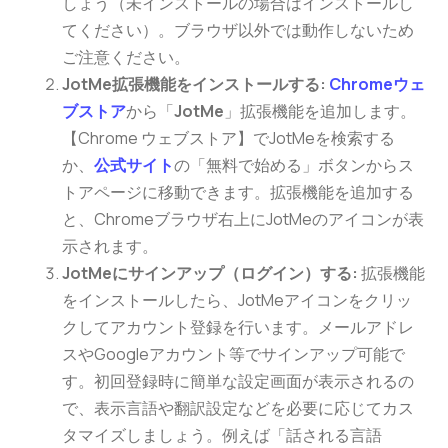
しょう（未インストールの場合はインストールし
てください）。ブラウザ以外では動作しないため
ご注意ください。
JotMe拡張機能をインストールする:
Chromeウェ
ブストア
から「
JotMe
」拡張機能を追加します。
【Chrome ウェブストア】でJotMeを検索する
か、
公式サイト
の「無料で始める」ボタンからス
トアページに移動できます。拡張機能を追加する
と、Chromeブラウザ右上にJotMeのアイコンが表
示されます。
JotMeにサインアップ（ログイン）する:
拡張機能
をインストールしたら、JotMeアイコンをクリッ
クしてアカウント登録を行います。メールアドレ
スやGoogleアカウント等でサインアップ可能で
す。初回登録時に簡単な設定画面が表示されるの
で、表示言語や翻訳設定などを必要に応じてカス
タマイズしましょう。例えば「話される言語