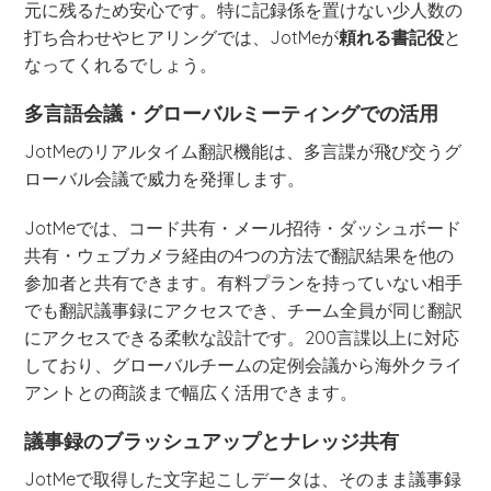
元に残るため安心です。特に記録係を置けない少人数の
打ち合わせやヒアリングでは、JotMeが
頼れる書記役
と
なってくれるでしょう。
多言語会議・グローバルミーティングでの活用
JotMeのリアルタイム翻訳機能は、多言諜が飛び交うグ
ローバル会議で威力を発揮します。
JotMeでは、コード共有・メール招待・ダッシュボード
共有・ウェブカメラ経由の4つの方法で翻訳結果を他の
参加者と共有できます。有料プランを持っていない相手
でも翻訳議事録にアクセスでき、チーム全員が同じ翻訳
にアクセスできる柔軟な設計です。200言諜以上に対応
しており、グローバルチームの定例会議から海外クライ
アントとの商談まで幅広く活用できます。
議事録のブラッシュアップとナレッジ共有
JotMeで取得した文字起こしデータは、そのまま議事録