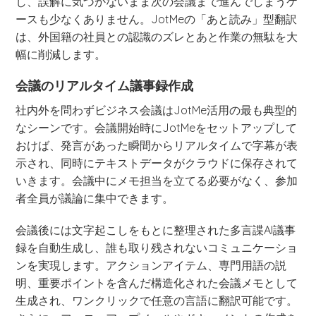
し、誤解に気づかないまま次の会議まで進んでしまうケ
ースも少なくありません。JotMeの「あと読み」型翻訳
は、外国籍の社員との認識のズレとあと作業の無駄を大
幅に削減します。
会議のリアルタイム議事録作成
社内外を問わずビジネス会議はJotMe活用の最も典型的
なシーンです。会議開始時にJotMeをセットアップして
おけば、発言があった瞬間からリアルタイムで字幕が表
示され、同時にテキストデータがクラウドに保存されて
いきます。会議中にメモ担当を立てる必要がなく、参加
者全員が議論に集中できます。
会議後には文字起こしをもとに整理された多言諜AI議事
録を自動生成し、誰も取り残されないコミュニケーショ
ンを実現します。アクションアイテム、専門用語の説
明、重要ポイントを含んだ構造化された会議メモとして
生成され、ワンクリックで任意の言語に翻訳可能です。