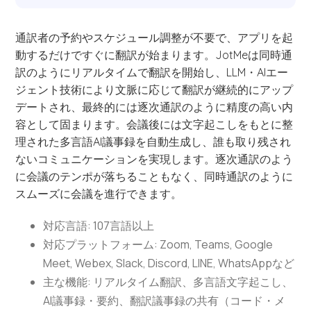
通訳者の予約やスケジュール調整が不要で、アプリを起
動するだけですぐに翻訳が始まります。JotMeは同時通
訳のようにリアルタイムで翻訳を開始し、LLM・AIエー
ジェント技術により文脈に応じて翻訳が継続的にアップ
デートされ、最終的には逐次通訳のように精度の高い内
容として固まります。会議後には文字起こしをもとに整
理された多言語AI議事録を自動生成し、誰も取り残され
ないコミュニケーションを実現します。逐次通訳のよう
に会議のテンポが落ちることもなく、同時通訳のように
スムーズに会議を進行できます。
対応言語: 107言語以上
対応プラットフォーム: Zoom, Teams, Google
Meet, Webex, Slack, Discord, LINE, WhatsAppなど
主な機能: リアルタイム翻訳、多言語文字起こし、
AI議事録・要約、翻訳議事録の共有（コード・メ