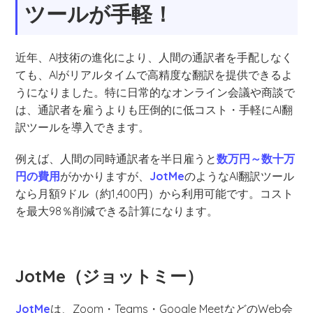
ツールが手軽！
近年、AI技術の進化により、人間の通訳者を手配しなく
ても、AIがリアルタイムで高精度な翻訳を提供できるよ
うになりました。特に日常的なオンライン会議や商談で
は、通訳者を雇うよりも圧倒的に低コスト・手軽にAI翻
訳ツールを導入できます。
例えば、人間の同時通訳者を半日雇うと
数万円～数十万
円の費用
がかかりますが、
JotMe
のようなAI翻訳ツール
なら月額9ドル（約1,400円）から利用可能です。コスト
を最大98％削減できる計算になります。
JotMe（ジョットミー）
JotMe
は、Zoom・Teams・Google MeetなどのWeb会