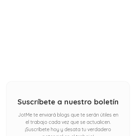
Steps [FREE TEMPLATE]
GUÍAS
11 Best AI Language Translators in
CONSEJOS
2026: [Hands-on Review]
How Do I Automatically Translate
Spoken Conversations in Google
Meet
Suscríbete a nuestro boletín
JotMe te enviará blogs que te serán útiles en
el trabajo cada vez que se actualicen.
¡Suscríbete hoy y desata tu verdadero