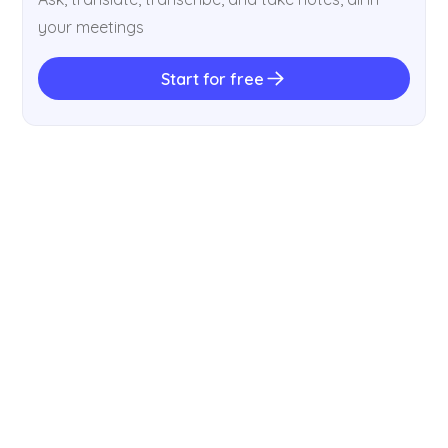
your meetings
Start for free
CONSEJOS
How to Write Meeting Minutes in 7