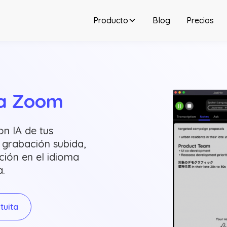
Producto
Blog
Precios
ra Zoom
n IA de tus
 grabación subida,
ción en el idioma
a.
tuita