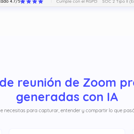
Cumple con el RGPD
SOC 2 Tipo II (
icado 4.7/5
de reunión de Zoom pr
generadas con IA
ue necesitas para capturar, entender y compartir lo que pas