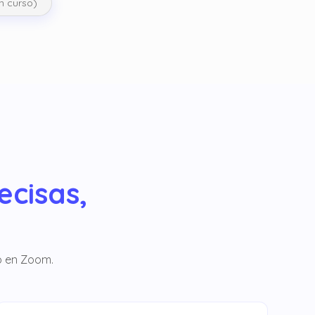
En curso)
ecisas,
ó en Zoom.