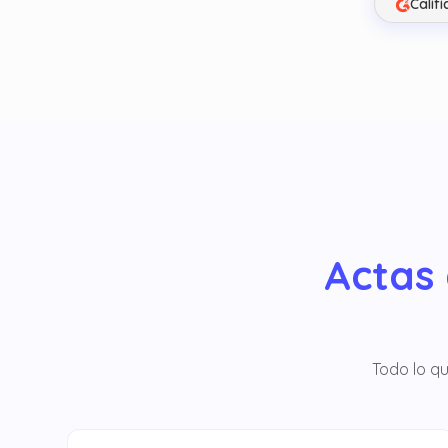
Calif
Actas 
Todo lo q