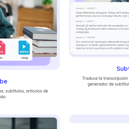
Subt
Traduce la transcripció
ube
generador de subtítul
, subtítulos, artículos de
ido.