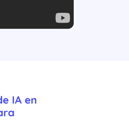
e IA en 
ara