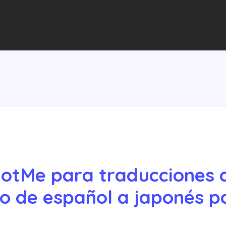
 JotMe para traducciones d
vo de español a japonés p