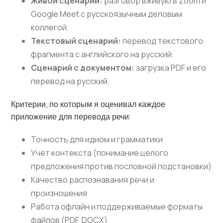
Живой сценарий:
разговор вживую в Zoom и
Google Meet с русскоязычным деловым
коллегой.
Текстовый сценарий:
перевод текстового
фрагмента с английского на русский.
Сценарий с документом:
загрузка PDF и его
перевод на русский.
Критерии, по которым я оценивал каждое
приложение для перевода речи:
Точность для идиом и грамматики
Учёт контекста (понимание целого
предложения против пословной подстановки)
Качество распознавания речи и
произношения
Работа офлайн и поддерживаемые форматы
файлов (PDF, DOCX)