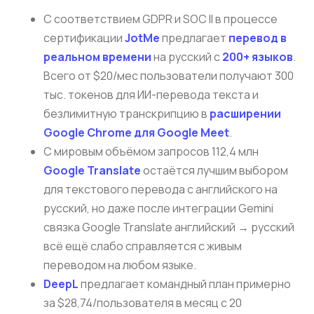
С соответствием GDPR и SOC II в процессе
сертификации
JotMe
предлагает
перевод в
реальном времени
на русский с
200+ языков
.
Всего от $20/мес пользователи получают 300
тыс. токенов для ИИ-перевода текста и
безлимитную транскрипцию в
расширении
Google Chrome для Google Meet
.
С мировым объёмом запросов 112,4 млн
Google Translate
остаётся лучшим выбором
для текстового перевода с английского на
русский, но даже после интеграции Gemini
связка Google Translate английский → русский
всё ещё слабо справляется с живым
переводом на любом языке.
DeepL
предлагает командный план примерно
за $28,74/пользователя в месяц с 20