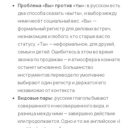
Проблема «Вы» против «ты»:
в русском есть
два способа сказать «вы/ты», и выбор между
ними несёт социальный вес. «Вы» —
формальный регистр для деловых встреч,
незнакомцев и любого, кто старше вас по
статусу. «Ты» — неформальное, для друзей,
семьи и детей. Ошибитесь в этом во время
звонка по продажам — и атмосфера в комнате
остынет мгновенно. Большинство
инструментов перевода по умолчанию
выбирают один регистр и держатся его
независимо от контекста.
Видовые пары:
русские глаголы бывают
совершенного и несовершенного вида, и
разница между ними — завершено действие
или продолжается. Одно и то же английское «I