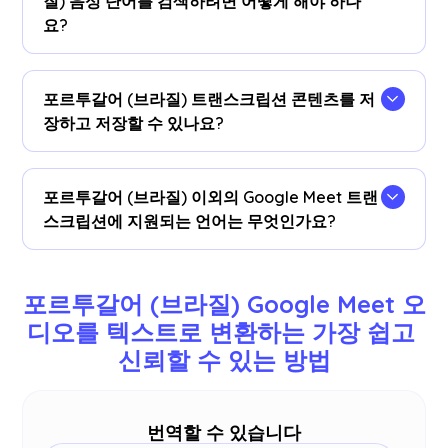
질) 음성 단어를 검색하려면 어떻게 해야 하나
트로 변환할 수 있습니다.
요?
회의 중에 포르투갈어 (브라질) 기록을 자막으로 볼
수 있습니다.포르투갈어 (브라질) 텍스트를 강조 표
포르투갈어 (브라질) 트랜스크립션 콘텐츠를 저
시하고 마우스 오른쪽 버튼을 클릭한 다음 'Google
장하고 저장할 수 있나요?
검색 대상 (Search for Google) '을 선택하여 의미를
찾아보세요.
예, 실시간 포르투갈어 (브라질) 트랜스크립션이
JotMe에 저장됩니다.
계기반
.선호하는 도구에서 문
포르투갈어 (브라질) 이외의 Google Meet 트랜
서의 사본을 보고, 복사하고, 번역할 수도 있습니다.
스크립션에 지원되는 언어는 무엇인가요?
영어, 일본어, 중국어, 한국어, 스페인어, 포르투갈어,
프랑스어, 독일어, 스웨덴어, 핀란드어, 아랍어, 힌디
포르투갈어 (브라질) Google Meet 오
어, 우르두어, 터키어, 노르웨이어, 이탈리아어, 버마
디오를 텍스트로 변환하는 가장 쉽고 
어, 러시아어, 필리핀어, 스와힐리어, 헝가리어 등 77
신뢰할 수 있는 방법
개 언어를 지원합니다.
더
.
번역할 수 있습니다