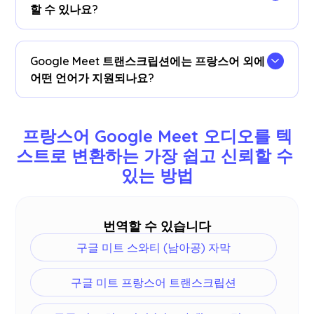
오른쪽 버튼을 클릭한 다음 'Google 검색 대상
할 수 있나요?
(Search for Google) '을 선택하여 의미를 찾아보세
요.
예, 실시간 프랑스어 자막이 JotMe에 저장됩니다.
계기반
.선호하는 도구에서 문서의 사본을 보고, 복
Google Meet 트랜스크립션에는 프랑스어 외에
사하고, 번역할 수도 있습니다.
어떤 언어가 지원되나요?
영어, 일본어, 중국어, 한국어, 스페인어, 포르투갈어,
프랑스어, 독일어, 스웨덴어, 핀란드어, 아랍어, 힌디
프랑스어 Google Meet 오디오를 텍
어, 우르두어, 터키어, 노르웨이어, 이탈리아어, 버마
스트로 변환하는 가장 쉽고 신뢰할 수 
어, 러시아어, 필리핀어, 스와힐리어, 헝가리어 등 77
있는 방법
개 언어를 지원합니다.
더
.
번역할 수 있습니다
구글 미트 스와티 (남아공) 자막
구글 미트 프랑스어 트랜스크립션