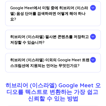
언어를 히브리어 (이스라엘) 로 설정하면 Google
Google Meet에서 미팅 중에 히브리어 (이스라
Meet에서 실시간 히브리어 (이스라엘) 음성을 텍스
엘) 음성 단어를 검색하려면 어떻게 해야 하나
트로 변환할 수 있습니다.
요?
회의 중에 히브리어 (이스라엘) 필사본을 자막으로
볼 수 있습니다.히브리어 (이스라엘) 텍스트를 강조
히브리어 (이스라엘) 필사본 콘텐츠를 저장하고
표시하고 마우스 오른쪽 버튼을 클릭한 다음
저장할 수 있습니까?
“Google 검색 대상”을 선택하면 의미를 찾을 수 있
습니다.
예, 실시간 히브리어 (이스라엘) 필사본이 JotMe에
저장됩니다.
계기반
.선호하는 도구에서 문서의 사본
히브리어 (이스라엘) 이외의 Google Meet 트랜
을 보고, 복사하고, 번역할 수도 있습니다.
스크립션에 지원되는 언어는 무엇인가요?
영어, 일본어, 중국어, 한국어, 스페인어, 포르투갈어,
프랑스어, 독일어, 스웨덴어, 핀란드어, 아랍어, 힌디
히브리어 (이스라엘) Google Meet 오
어, 우르두어, 터키어, 노르웨이어, 이탈리아어, 버마
디오를 텍스트로 변환하는 가장 쉽고 
어, 러시아어, 필리핀어, 스와힐리어, 헝가리어 등 77
신뢰할 수 있는 방법
개 언어를 지원합니다.
더
.