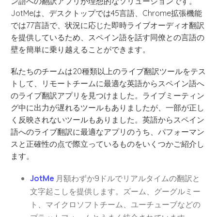
ン語への翻訳アプリが理想的なソリューションです。
JotMeは、デスクトップでは45言語、Chrome拡張機能
では77言語で、状況に応じた即時ライブオーディオ翻訳
を提供しているため、スペイン語を話す同僚との言語の
壁を簡単に乗り越えることができます。
私たちのチームは20種類以上のライブ翻訳ツールをテス
トして、リモートチームに最適な英語からスペイン語へ
のライブ翻訳アプリを見つけました。ライブミーティン
グ中に出力が遅れるツールもありましたが、一部が正し
く反映されないツールもありました。英語からスペイン
語へのライブ翻訳に最適なアプリのうち、パフォーマン
スと正確性の点で際立っているものをいくつかご紹介し
ます。
JotMe
月額わずか9ドルでリアルタイムの翻訳と
文字起こしを提供します。ズーム、グーグルミー
ト、マイクロソフトチーム、ユーチューブなどの