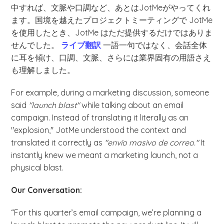
中すれば、文脈や口調など、あとはJotMeがやってくれ
ます。国境を越えたプロジェクトミーティングで JotMe
を使用したとき、JotMe はただ提供するだけではありま
せんでした。
ライブ翻訳
一語一句ではなく、会話全体
に耳を傾け、口調、文脈、さらには業界固有の用語さえ
も理解しました。
For example, during a marketing discussion, someone
said
"launch blast"
while talking about an email
campaign. Instead of translating it literally as an
"explosion," JotMe understood the context and
translated it correctly as
"envío masivo de correo."
It
instantly knew we meant a marketing launch, not a
physical blast.
Our Conversation:
“For this quarter’s email campaign, we’re planning a