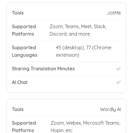
JotMe
Zoom, Teams, Meet, Slack,
Discord, and more
45 (desktop), 77 (Chrome
extension)
✅
✅
Wordly AI
Zoom, Webex, Microsoft Teams,
Hopin, etc