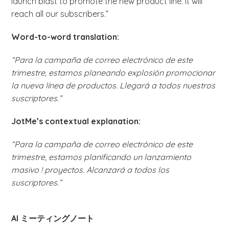
launch blast to promote the new product line. It will
reach all our subscribers.”
Word-to-word translation:
“Para la campaña de correo electrónico de este
trimestre, estamos planeando explosión promocionar
la nueva línea de productos. Llegará a todos nuestros
suscriptores.”
JotMe’s contextual explanation:
“Para la campaña de correo electrónico de este
trimestre, estamos planificando un lanzamiento
masivo ! proyectos. Alcanzará a todos los
suscriptores.”
AI ミーティングノート