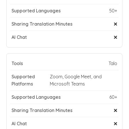
50+
❌
❌
Talo
Zoom, Google Meet, and
Microsoft Teams
60+
❌
❌