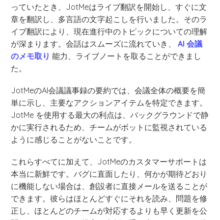
っていたとき、JotMeはライブ翻訳を開始し、すぐに文
章を翻訳し、多言語の文字起こしを行いました。そのラ
イブ翻訳により、現在進行中のトピックについての理解
が深まります。会話はスムーズに流れていき、
AI 会議
のメモ取り
能力、ライブノートを取ることができまし
た。
JotMeのAI会議議事録の要約では、会議全体の概要を簡
単に示し、主要なアクションアイテムを特定できます。
JotMe を使用する最大の利点は、バックグラウンドで静
かに実行されるため、チームがボットに監視されている
ように感じることがないことです。
これらすべてに加えて、JotMeのカスタマーサポートは
本当に新鮮です。バグに直面したり、何かが期待どおり
に機能しない場合は、創設者に直接メールを送ることが
できます。彼らはほとんどすぐにそれを読み、問題を修
正し、ほとんどのチームが対応するよりも早く更新を公