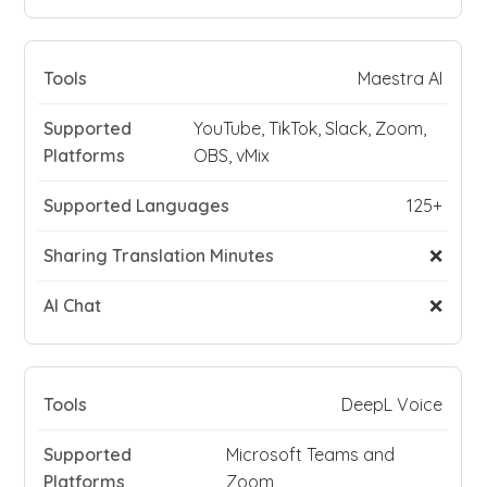
Maestra AI
YouTube, TikTok, Slack, Zoom,
OBS, vMix
125+
❌
❌
DeepL Voice
Microsoft Teams and
Zoom