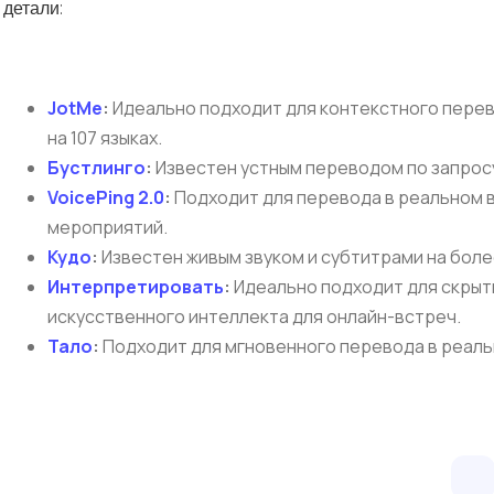
детали:
JotMe
:
Идеально подходит для контекстного перев
на 107 языках.
Бустлинго
:
Известен устным переводом по запрос
VoicePing 2.0
:
Подходит для перевода в реальном 
мероприятий.
Кудо
:
Известен живым звуком и субтитрами на более
Интерпретировать
:
Идеально подходит для скрыт
искусственного интеллекта для онлайн-встреч.
Тало
:
Подходит для мгновенного перевода в реаль