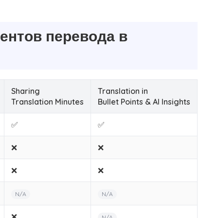
ентов перевода в
Sharing
Translation in
Translation Minutes
Bullet Points & AI Insights
✅
✅
❌
❌
❌
❌
N/A
N/A
❌
N/A