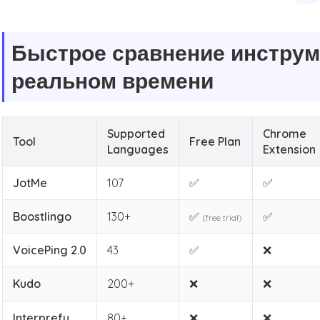
Быстрое сравнение инструм
реальном времени
Supported
Chrome
Tool
Free Plan
Languages
Extension
JotMe
107
✅
✅
Boostlingo
130+
✅
✅
(free trial)
VoicePing 2.0
43
✅
❌
Kudo
200+
❌
❌
Interprefy
80+
❌
❌