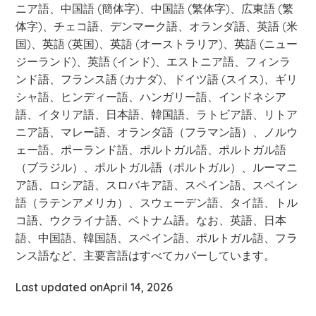
ニア語、中国語 (簡体字)、中国語 (繁体字)、広東語 (繁
体字)、チェコ語、デンマーク語、オランダ語、英語 (米
国)、英語 (英国)、英語 (オーストラリア)、英語 (ニュー
ジーランド)、英語 (インド)、エストニア語、フィンラ
ンド語、フランス語 (カナダ)、ドイツ語 (スイス)、ギリ
シャ語、ヒンディー語、ハンガリー語、インドネシア
語、イタリア語、日本語、韓国語、ラトビア語、リトア
ニア語、マレー語、オランダ語（フラマン語）、ノルウ
ェー語、ポーランド語、ポルトガル語、ポルトガル語
（ブラジル）、ポルトガル語（ポルトガル）、ルーマニ
ア語、ロシア語、スロバキア語、スペイン語、スペイン
語（ラテンアメリカ）、スウェーデン語、タイ語、トル
コ語、ウクライナ語、ベトナム語。なお、英語、日本
語、中国語、韓国語、スペイン語、ポルトガル語、フラ
ンス語など、主要言語はすべてカバーしています。
Last updated on
April 14, 2026