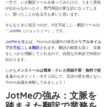
一方で、いざ翻訳ツールを使ってみたけど、うまく意味
が伝わらなかったり、専門用語が変な訳になってしま
い、困ったことがある方も多いと思います。
そんなときに役立つのが、AI文字起こし・翻訳ツールの
「
JotMe
（ジョットミー）」です。
JotMe
を使えば、Teamsの会議中の発言が
リアルタイム
で
文字起こし
＆
翻訳
されます。翻訳の精度も高く、文脈
をしっかり理解してくれるので、自然な日本語で内容が
伝わります。
しかも
インストールは簡単・クレカ登録不要・無料で使
える
のもポイント。今すぐ試して、言語の壁を感じない
Teams会議を体験してみましょう！
JotMeの強み：文脈を
踏まえた翻訳で業務を