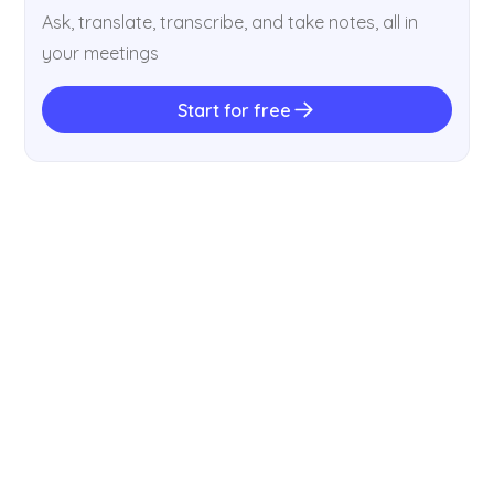
Ask, translate, transcribe, and take notes, all in
your meetings
Start for free
ヒント