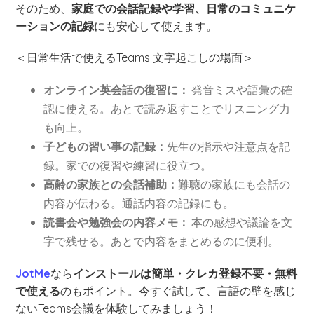
そのため、
家庭での会話記録や学習、日常のコミュニケ
ーションの記録
にも安心して使えます。
＜日常生活で使えるTeams 文字起こしの場面＞
オンライン英会話の復習に：
発音ミスや語彙の確
認に使える。あとで読み返すことでリスニング力
も向上。
子どもの習い事の記録：
先生の指示や注意点を記
録。家での復習や練習に役立つ。
高齢の家族との会話補助：
難聴の家族にも会話の
内容が伝わる。通話内容の記録にも。
読書会や勉強会の内容メモ：
本の感想や議論を文
字で残せる。あとで内容をまとめるのに便利。
JotMe
なら
インストールは簡単・クレカ登録不要・無料
で使える
のもポイント。今すぐ試して、言語の壁を感じ
ないTeams会議を体験してみましょう！