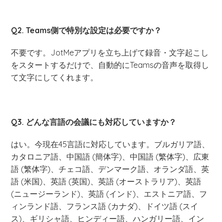
Q2. Teams側で特別な設定は必要ですか？
不要です。JotMeアプリを立ち上げて録音・文字起こし
をスタートするだけで、自動的にTeamsの音声を取得し
て文字にしてくれます。
Q3. どんな言語の会議にも対応していますか？
はい。今現在45言語に対応しています。ブルガリア語、
カタロニア語、中国語 (簡体字)、中国語 (繁体字)、広東
語 (繁体字)、チェコ語、デンマーク語、オランダ語、英
語 (米国)、英語 (英国)、英語 (オーストラリア)、英語
(ニュージーランド)、英語 (インド)、エストニア語、フ
ィンランド語、フランス語 (カナダ)、ドイツ語 (スイ
ス)、ギリシャ語、ヒンディー語、ハンガリー語、イン