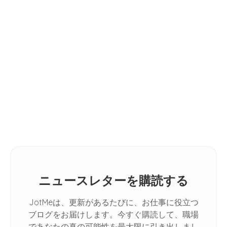
How to Write Meeting Minutes in 7
Steps [FREE TEMPLATE]
ガイド
11 Best AI Language Translators in
ヒント
2026: [Hands-on Review]
How Do I Automatically Translate
Spoken Conversations in Google
Meet
ニュースレターを購読する
JotMeは、更新があるたびに、お仕事に役立つ
ブログをお届けします。今すぐ購読して、職場
であなたの真の可能性を最大限に引き出しまし