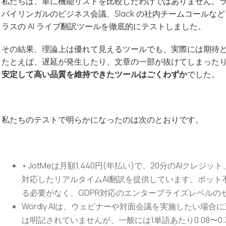
私たちは、単に機能リストを比較したわけではありません。ライブの 
バイリンガルのビジネス会議、Slack の社内チームコールなど
ラスの AI ライブ翻訳ツールを徹底的にテストしました。
その結果、理論上は優れて見えるツールでも、実際には期待
たとえば、遅延が発生したり、文章の一部が抜けてしまったり
安定して高い品質を維持できたツールはごくわずか
でした。
私たちのテストで明らかになったのは次のとおりです。
• JotMeは月額1,440円(年払い)で、20分のAIクレ
対応したリアルタイムAI翻訳を提供しています。ボッ
る必要がなく、GDPR対応のエンタープライズレベルの
Wordly AIは、ウェビナーや対面会議を実施したい場
は明記されていませんが、一般には1単語あたり0.08〜0