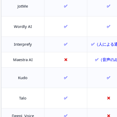
JotMe
✅
✅
Wordly AI
✅
✅
Interprefy
✅
✅（人による
Maestra AI
❌
✅（音声の
Kudo
✅
✅
Talo
✅
❌
DeepL Voice
✅
❌