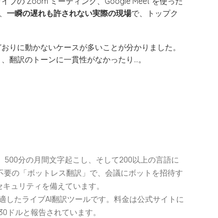
Zoom ミーティング、Google Meet を使った
、
一瞬の遅れも許されない実際の現場
で、トップク
どおりに動かないケースが多いことが分かりました。
、翻訳のトーンに一貫性がなかったり…。
ジット、500分の月間文字起こし、そして200以上の言語に
ト不要の「ボットレス翻訳」で、会議にボットを招待す
セキュリティを備えています。
合に適したライブAI翻訳ツールです。料金は公式サイトに
.30ドルと報告されています。