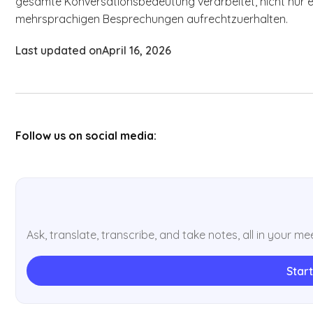
gesamte Konversationsbedeutung verarbeitet, nicht nur ein
mehrsprachigen Besprechungen aufrechtzuerhalten.
Last updated on
April 16, 2026
Follow us on social media:
Ask, translate, transcribe, and take notes, all in your me
Start