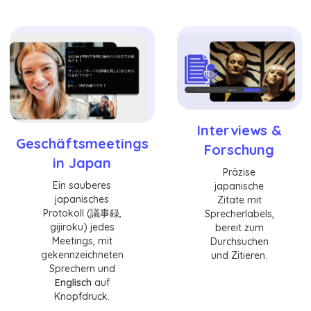
Interviews &
Geschäftsmeetings
Forschung
in Japan
Präzise
Ein sauberes
japanische
japanisches
Zitate mit
Protokoll (議事録,
Sprecherlabels,
gijiroku) jedes
bereit zum
Meetings, mit
Durchsuchen
gekennzeichneten
und Zitieren.
Sprechern und
Englisch
auf
Knopfdruck.