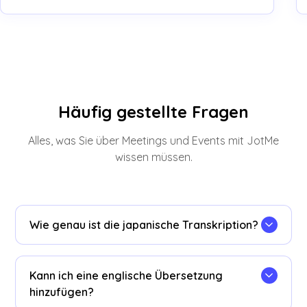
Häufig gestellte Fragen
Alles, was Sie über Meetings und Events mit JotMe
wissen müssen.
Wie genau ist die japanische Transkription?
JotMe liest den Kontext im Gesprächsverlauf mit
und beherrscht Keigo, weggelassene Subjekte,
Kann ich eine englische Übersetzung
Namen und Kanji – je länger es zuhört, desto
hinzufügen?
genauer wird es.