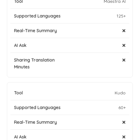
Maestra AI
125+
❌
❌
❌
Kudo
60+
❌
❌