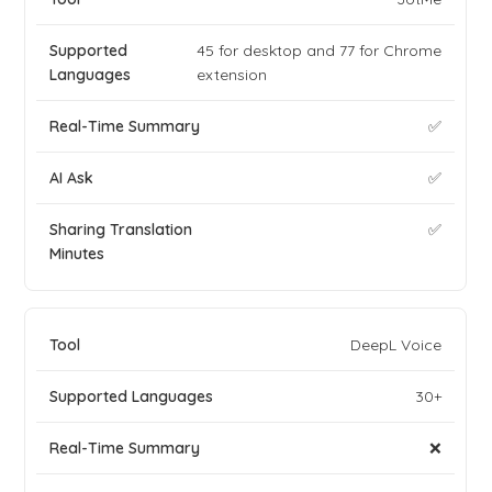
45 for desktop and 77 for Chrome
extension
✅
✅
✅
DeepL Voice
30+
❌