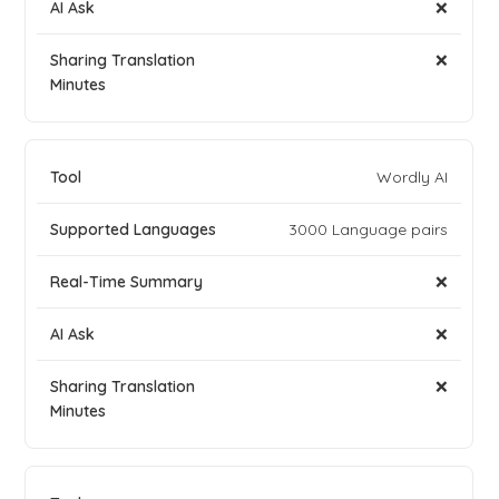
❌
❌
Wordly AI
3000 Language pairs
❌
❌
❌