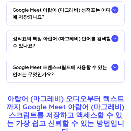
을 (를) 설치합니다
JotMe 크롬 확장 프로그램
크롬
브라우저로 이동합니다.Google Meet 세션 후에 아
Google Meet 아랍어 (마그레비) 성적표는 어디
랍어 (마그레비) 대화 내용을 수신하려면 언어 환경
에 저장되나요?
설정을 아랍어 (마그레비) 로 설정하세요.
아랍어 (마그레비) 성적표는 다음 위치에 저장됩니
다.
계기반
.트랜스크립션 대시보드, Chrome 확장 프
성적표의 특정 아랍어 (마그레비) 단어를 검색할
로그램 팝업에서 액세스하거나
URL
.
수 있나요?
네!방문하세요
계기반
cmd+ F를 사용하여 성적표
에 있는 특정 아랍어 (마그레비) 단어를 검색할 수
Google Meet 트랜스크립트에 사용할 수 있는
있습니다.
언어는 무엇인가요?
대본은 영어, 일본어, 중국어, 한국어, 스페인어, 포르
투갈어, 프랑스어, 독일어, 스웨덴어, 핀란드어, 아랍
아랍어 (마그레비) 오디오부터 텍스트
어, 힌디어, 우르두어, 터키어, 노르웨이어, 이탈리아
까지 Google Meet 아랍어 (마그레비) 
어, 버마어, 러시아어, 필리핀어, 스와힐리어, 헝가리
스크립트를 저장하고 액세스할 수 있
어 등 77개 언어로 제공됩니다.
더
.Google Meet에서
올바른 언어를 선택했는지 확인하세요.
는 가장 쉽고 신뢰할 수 있는 방법입니