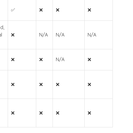
✅
❌
❌
❌
id,
l
❌
N/A
N/A
N/A
❌
❌
N/A
❌
❌
❌
❌
❌
❌
❌
❌
❌