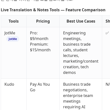
Live Translation & Notes Tools — Feature Comparison
Tools
Pricing
Best Use Cases
Sh
JotMe
Pro:
Engineering
✅
$9/month
meetings,
JotMe
Premium:
business trade
$15/month
calls, student
lectures,
marketing/content
creation, tech
demos
Kudo
Pay As You
Business trade
N
Go
negotiations,
enterprise team
meetings
requiring AI