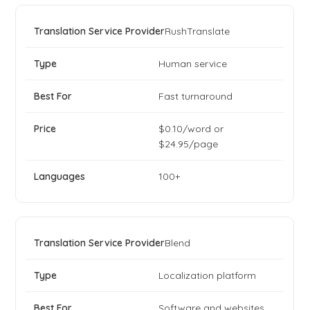
RushTranslate
Human service
Fast turnaround
$0.10/word or
$24.95/page
100+
Blend
Localization platform
Software and websites