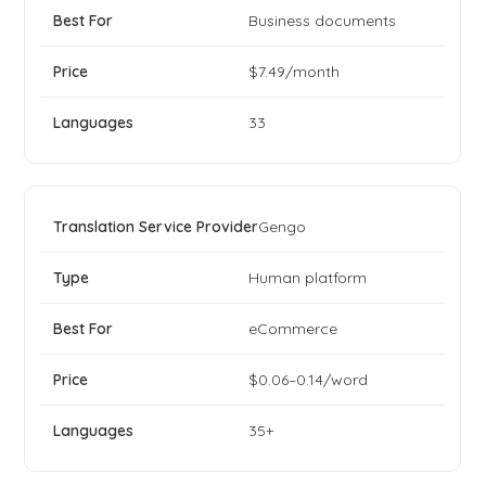
Business documents
$7.49/month
33
Gengo
Human platform
eCommerce
$0.06–0.14/word
35+