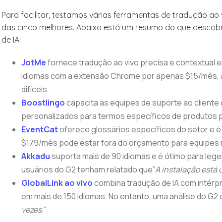
Para facilitar, testamos várias ferramentas de tradução ao 
das cinco melhores. Abaixo está um resumo do que descob
de IA:
JotMe
fornece tradução ao vivo precisa e contextual e
idiomas com a extensão Chrome por apenas $15/mês, a
difíceis.
Boostlingo
capacita as equipes de suporte ao cliente 
personalizados para termos específicos de produtos 
EventCat
oferece glossários específicos do setor e é
$179/mês pode estar fora do orçamento para equipes
Akkadu
suporta mais de 90 idiomas e é ótimo para leg
usuários do G2 tenham relatado que”
A instalação está 
GlobalLink ao vivo
combina tradução de IA com intérp
em mais de 150 idiomas. No entanto, uma análise do G2 
vezes.
”