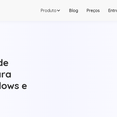
Produto
Blog
Preços
Entr
de
ara
dows e