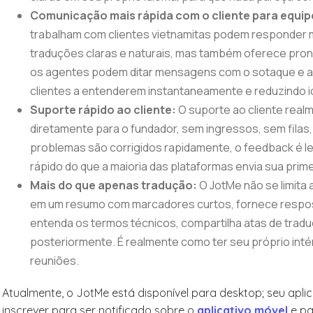
Comunicação mais rápida com o cliente para equip
trabalham com clientes vietnamitas podem responder m
traduções claras e naturais, mas também oferece pronú
os agentes podem ditar mensagens com o sotaque e a 
clientes a entenderem instantaneamente e reduzindo i
Suporte rápido ao cliente:
O suporte ao cliente real
diretamente para o fundador, sem ingressos, sem fila
problemas são corrigidos rapidamente, o feedback é le
rápido do que a maioria das plataformas envia sua prim
Mais do que apenas tradução:
O JotMe não se limita
em um resumo com marcadores curtos, fornece respost
entenda os termos técnicos, compartilha atas de tradu
posteriormente. É realmente como ter seu próprio intér
reuniões.
Atualmente, o JotMe está disponível para desktop; seu apl
inscrever para ser notificado sobre o
aplicativo móvel
e pa