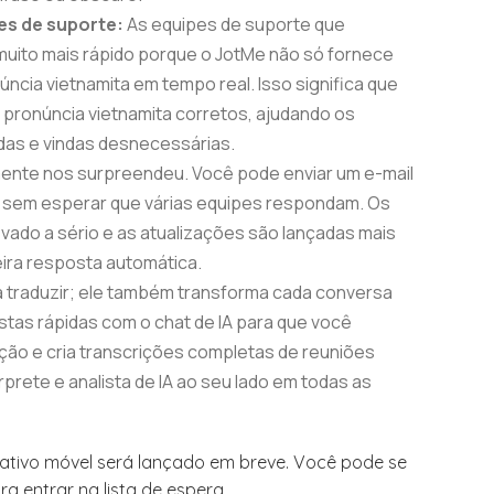
es de suporte:
As equipes de suporte que
uito mais rápido porque o JotMe não só fornece
ncia vietnamita em tempo real. Isso significa que
pronúncia vietnamita corretos, ajudando os
das e vindas desnecessárias.
mente nos surpreendeu. Você pode enviar um e-mail
s, sem esperar que várias equipes respondam. Os
vado a sério e as atualizações são lançadas mais
eira resposta automática.
 a traduzir; ele também transforma cada conversa
as rápidas com o chat de IA para que você
ção e cria transcrições completas de reuniões
prete e analista de IA ao seu lado em todas as
icativo móvel será lançado em breve. Você pode se
ra entrar na lista de espera.