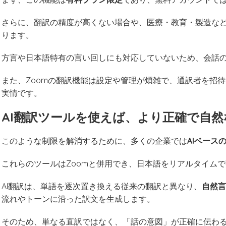
さらに、翻訳の精度が高くない場合や、医療・教育・製造な
ります。
方言や日本語特有の言い回しにも対応していないため、会話
また、Zoomの翻訳機能は設定や管理が煩雑で、通訳者を招
実情です。
AI翻訳ツールを使えば、より正確で自
このような制限を解消するために、多くの企業では
AIベース
これらのツールはZoomと併用でき、日本語をリアルタイム
AI翻訳は、単語を逐次置き換える従来の翻訳と異なり、
自然言
流れやトーンに沿った訳文を生成します。
そのため、単なる直訳ではなく、「話の意図」が正確に伝わ