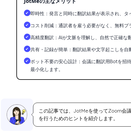
JotMeの主なメリット
✔
即時性：発言と同時に翻訳結果が表示され、タ
✔
コスト削減：通訳者を雇う必要がなく、無料プ
✔
高精度翻訳：AIが文脈を理解し、自然で正確な
✔
共有・記録が簡単：翻訳結果や文字起こしを自
✔
ボット不要の安心設計：会議に翻訳用Botを招
最小化します。
この記事では、JotMeを使ってZoom
を行うためのヒントを紹介します。