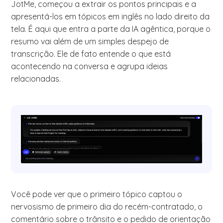
JotMe, começou a extrair os pontos principais e a
apresentá-los em tópicos em inglês no lado direito da
tela. É aqui que entra a parte da IA agêntica, porque o
resumo vai além de um simples despejo de
transcrição. Ele de fato entende o que está
acontecendo na conversa e agrupa ideias
relacionadas.
Você pode ver que o primeiro tópico captou o
nervosismo de primeiro dia do recém-contratado, o
comentário sobre o trânsito e o pedido de orientação