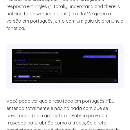
resposta em inglês ("I totally understand and there is
nothing to be worried about") e o JotMe gerou a
versão em português junto com um guia de pronúncia
fonética.
Você pode ver que o resultado em português ("Eu
entendo totalmente e não há nada com que se
preocupar.") saiu gramaticalmente limpo e com
fraseado natural, não como a tradução direta
desajeitada que você obteria de uma ferramenta de