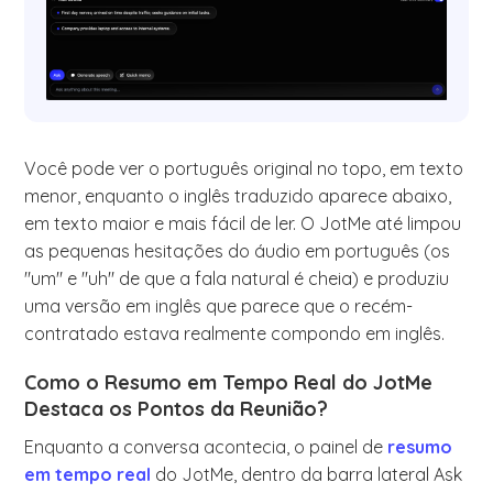
Você pode ver o português original no topo, em texto
menor, enquanto o inglês traduzido aparece abaixo,
em texto maior e mais fácil de ler. O JotMe até limpou
as pequenas hesitações do áudio em português (os
"um" e "uh" de que a fala natural é cheia) e produziu
uma versão em inglês que parece que o recém-
contratado estava realmente compondo em inglês.
Como o Resumo em Tempo Real do JotMe
Destaca os Pontos da Reunião?
Enquanto a conversa acontecia, o painel de
resumo
em tempo real
do JotMe, dentro da barra lateral Ask