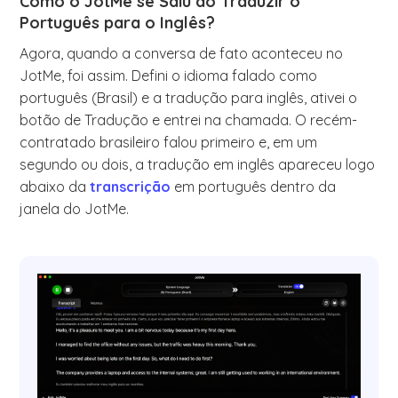
Como o JotMe se Saiu ao Traduzir o
Português para o Inglês?
Agora, quando a conversa de fato aconteceu no
JotMe, foi assim. Defini o idioma falado como
português (Brasil) e a tradução para inglês, ativei o
botão de Tradução e entrei na chamada. O recém-
contratado brasileiro falou primeiro e, em um
segundo ou dois, a tradução em inglês apareceu logo
abaixo da
transcrição
em português dentro da
janela do JotMe.