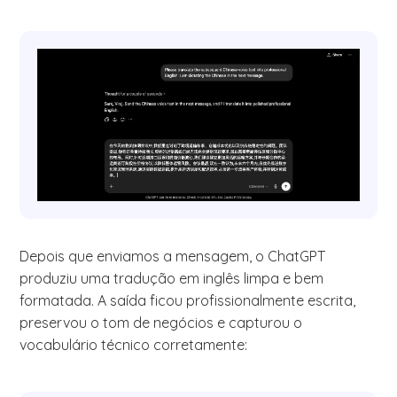
Depois que enviamos a mensagem, o ChatGPT
produziu uma tradução em inglês limpa e bem
formatada. A saída ficou profissionalmente escrita,
preservou o tom de negócios e capturou o
vocabulário técnico corretamente: