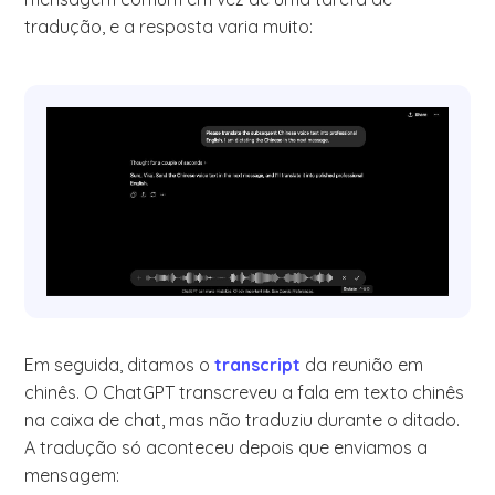
tradução, e a resposta varia muito:
Em seguida, ditamos o
transcript
da reunião em
chinês. O ChatGPT transcreveu a fala em texto chinês
na caixa de chat, mas não traduziu durante o ditado.
A tradução só aconteceu depois que enviamos a
mensagem: