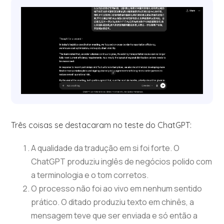
Três coisas se destacaram no teste do ChatGPT:
A qualidade da tradução em si foi forte. O
ChatGPT produziu inglês de negócios polido com
a terminologia e o tom corretos.
O processo não foi ao vivo em nenhum sentido
prático. O ditado produziu texto em chinês, a
mensagem teve que ser enviada e só então a