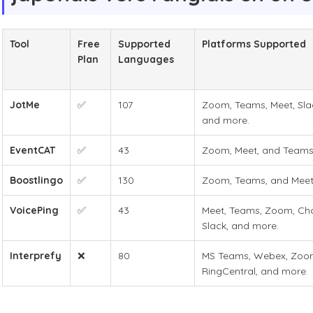
Tool
Free
Supported
Platforms Supported
Plan
Languages
JotMe
✅
107
Zoom, Teams, Meet, Slac
and more.
EventCAT
✅
43
Zoom, Meet, and Team
Boostlingo
✅
130
Zoom, Teams, and Meet
VoicePing
✅
43
Meet, Teams, Zoom, Ch
Slack, and more.
Interprefy
❌
80
MS Teams, Webex, Zoo
RingCentral, and more.