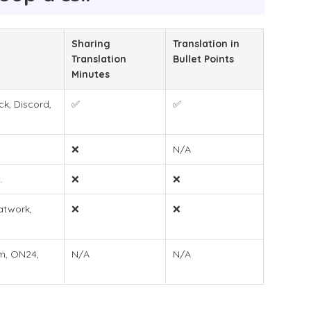
Sharing
Translation in
Translation
Bullet Points
Minutes
k, Discord,
✅
✅
s
❌
N/A
.
❌
❌
atwork,
❌
❌
m, ON24,
N/A
N/A