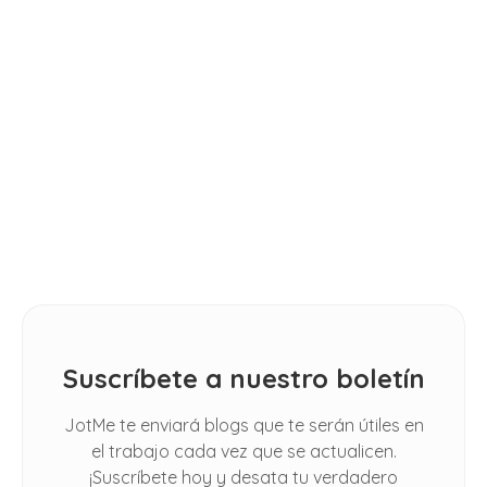
How to Write Meeting Minutes in 7
Steps [FREE TEMPLATE]
GUÍAS
11 Best AI Language Translators in
CONSEJOS
2026: [Hands-on Review]
How Do I Automatically Translate
Spoken Conversations in Google
Meet
Suscríbete a nuestro boletín
JotMe te enviará blogs que te serán útiles en
el trabajo cada vez que se actualicen.
¡Suscríbete hoy y desata tu verdadero