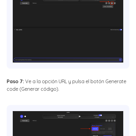
Paso 7:
Ve a la opción URL y pulsa el botón Generate
code (Generar código).