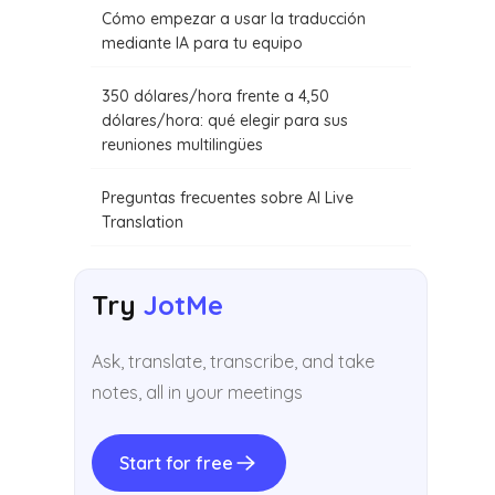
Cómo empezar a usar la traducción
mediante IA para tu equipo
350 dólares/hora frente a 4,50
dólares/hora: qué elegir para sus
reuniones multilingües
Preguntas frecuentes sobre AI Live
Translation
Try
JotMe
Ask, translate, transcribe, and take
notes, all in your meetings
Start for free