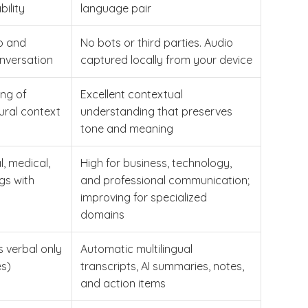
bility
language pair
to and
No bots or third parties. Audio
onversation
captured locally from your device
ing of
Excellent contextual
tural context
understanding that preserves
tone and meaning
l, medical,
High for business, technology,
gs with
and professional communication;
improving for specialized
domains
s verbal only
Automatic multilingual
es)
transcripts, AI summaries, notes,
and action items