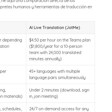
, he aquí una comparación directa de los
érpretes humanos y herramientas de traducción en
AI Live Translation (JotMe)
ur depending
$4.50 per hour on the Teams plan
ation
($1,800/year for a 10-person
team with 24,000 translated
minutes annually)
 per
45+ languages with multiple
language pairs simultaneously
ng,
Under 2 minutes (download, sign
on materials)
in, join meeting)
, schedules,
24/7 on-demand access for any