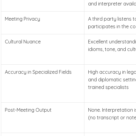
and interpreter availa
Meeting Privacy
A third party listens 
participates in the c
Cultural Nuance
Excellent understand
idioms, tone, and cul
Accuracy in Specialized Fields
High accuracy in lega
and diplomatic settin
trained specialists
Post-Meeting Output
None. Interpretation i
(no transcript or not