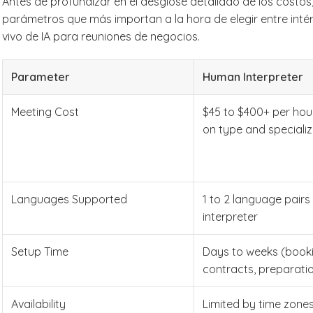
Antes de profundizar en el desglose detallado de los costos
parámetros que más importan a la hora de elegir entre int
vivo de IA para reuniones de negocios.
Parameter
Human Interpreter
Meeting Cost
$45 to $400+ per ho
on type and specializ
Languages Supported
1 to 2 language pairs
interpreter
Setup Time
Days to weeks (booki
contracts, preparati
Availability
Limited by time zones