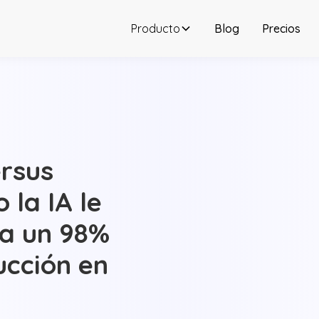
Producto
Blog
Precios
rsus
 la IA le
ta un 98%
ucción en