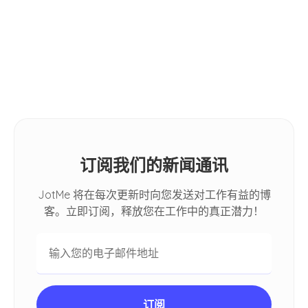
小贴士
2026: [Hands-on Review]
How Do I Automatically Translate
Spoken Conversations in Google
Meet
订阅我们的新闻通讯
JotMe 将在每次更新时向您发送对工作有益的博
客。立即订阅，释放您在工作中的真正潜力！