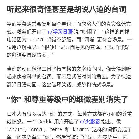
听起来很奇怪甚至是胡说八道的台词
字面字幕通常会复制每个单词，而忽略人们的真实说话方
式。粉丝们开启了
r/学习日语
说 “吵闹了！” 这样的直拨
电话因为 “urusai” 感觉不舒服，而 “闭嘴” 更符合场景。一
位用户解释说：“'很吵！'是显而易见的直译，但是 “闭嘴”
的翻译要自然得多。”
当你的动画翻译工具坚持严格的文字顺序时，你会得到听
起来像教科书的台词，而不是紧张时刻的角色。为了快速
翻译日语动画，这会破坏笑话、威胁和情感场景。
“你” 和尊重等级中的细微差别消失了
日本人有很多表达 “你” 的方式，每种方式都有不同的尊重
或愤怒。一个 Reddit 用户开启了
r/火影忍
指出，像
“anata”、“anta”、“teme” 和 “kisama” 这样的词都变成了
单一的英语单词 “你”，然后写道：“但是，在英语中，它