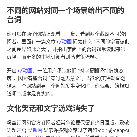
不同的网站对同一个场景给出不同的
台词
你可以在两个网站上观看同一集，看到两个截然不同的订
阅者。里面有一篇文章
r/动画
问为什么 “不同的字幕彼此
之间差异如此之大”，并指出字面上的台词通常读起来很
奇怪，而更多的本地订阅者则感觉很流畅。
开启
r/动画
，一位用户承认他们 “对字幕翻译持偏执态
度”，因为有些台词 “有时毫无意义”。当你的英语动画翻
译从一个网站到另一个网站发生变化时，你就会开始想知
道哪个版本是真实的。
文化笑话和文字游戏消失了
粉丝订阅和官方订阅者经常争论要保留多少日语版。致敬
话题开启
r/动画
显示许多观众错过了诸如-san或-senpai