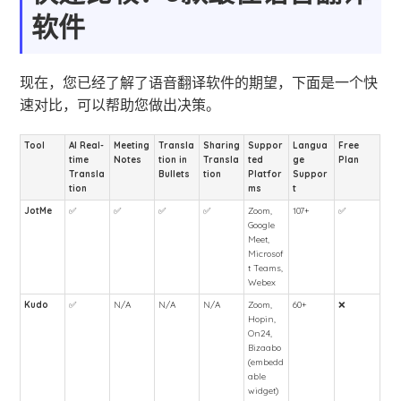
软件
现在，您已经了解了语音翻译软件的期望，下面是一个快
速对比，可以帮助您做出决策。
Tool
AI Real-
Meeting
Transla
Sharing
Suppor
Langua
Free
time
Notes
tion in
Transla
ted
ge
Plan
Transla
Bullets
tion
Platfor
Suppor
tion
ms
t
JotMe
✅
✅
✅
✅
Zoom,
107+
✅
Google
Meet,
Microsof
t Teams,
Webex
Kudo
✅
N/A
N/A
N/A
Zoom,
60+
❌
Hopin,
On24,
Bizaabo
(embedd
able
widget)