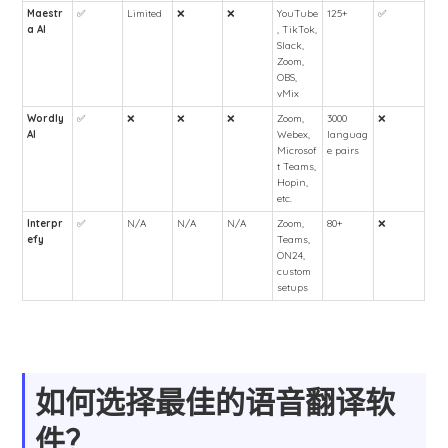
Maestr
✅
Limited
❌
❌
YouTube
125+
✅
a AI
, TikTok,
Slack,
Zoom,
OBS,
vMix
Wordly
✅
❌
❌
❌
Zoom,
3000
❌
AI
Webex,
languag
Microsof
e pairs
t Teams,
Hopin,
etc.
Interpr
✅
N/A
N/A
N/A
Zoom,
80+
❌
efy
Teams,
ON24,
custom
setups
如何选择最佳的语音翻译软
件？