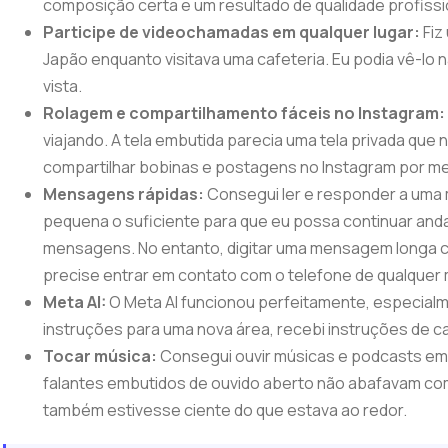
composição certa e um resultado de qualidade profissi
Participe de videochamadas em qualquer lugar:
Fiz
Japão enquanto visitava uma cafeteria. Eu podia vê-lo 
vista.
Rolagem e compartilhamento fáceis no Instagram
viajando. A tela embutida parecia uma tela privada que 
compartilhar bobinas e postagens no Instagram por m
Mensagens rápidas:
Consegui ler e responder a uma
pequena o suficiente para que eu possa continuar and
mensagens. No entanto, digitar uma mensagem longa c
precise entrar em contato com o telefone de qualquer 
Meta AI:
O Meta AI funcionou perfeitamente, especial
instruções para uma nova área, recebi instruções de c
Tocar música:
Consegui ouvir músicas e podcasts em 
falantes embutidos de ouvido aberto não abafavam co
também estivesse ciente do que estava ao redor.