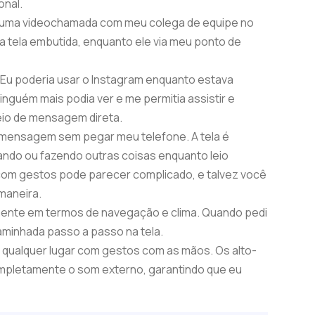
onal.
 uma videochamada com meu colega de equipe no
na tela embutida, enquanto ele via meu ponto de
:
Eu poderia usar o Instagram enquanto estava
ninguém mais podia ver e me permitia assistir e
eio de mensagem direta.
 mensagem sem pegar meu telefone. A tela é
ando ou fazendo outras coisas enquanto leio
om gestos pode parecer complicado, e talvez você
maneira.
mente em termos de navegação e clima. Quando pedi
aminhada passo a passo na tela.
qualquer lugar com gestos com as mãos. Os alto-
mpletamente o som externo, garantindo que eu