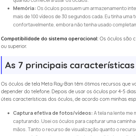
quando comecei a usar os óculos.
Memória:
Os óculos possuem um armazenamento intern
mais de 100 vídeos de 30 segundos cada. Eu tinha uma 
confortavelmente, embora não tenha usado completa
Compatibilidade do sistema operacional:
Os óculos são co
ou superior.
As 7 principais característic
Os óculos de tela Meta Ray-Ban têm ótimos recursos que v
depender do telefone. Depois de usar os óculos por 4-5 dia
úteis características dos óculos, de acordo com minhas es
Captura efetiva de fotos/vídeos:
A tela na lente me
capturando. Usei os óculos para capturar uma caminh
mãos. Tanto o recurso de visualização quanto o recurs