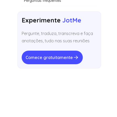
Perguntas frequentes
Experimente
JotMe
Pergunte, traduza, transcreva e faça
anotações, tudo nas suas reuniões
Comece gratuitamente