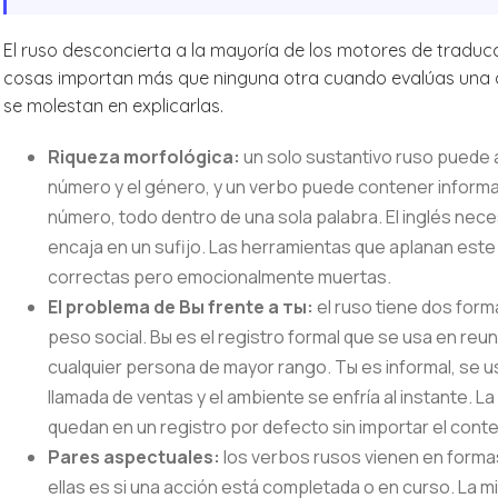
El ruso desconcierta a la mayoría de los motores de traduc
cosas importan más que ninguna otra cuando evalúas una a
se molestan en explicarlas.
Riqueza morfológica:
un solo sustantivo ruso puede 
número y el género, y un verbo puede contener inform
número, todo dentro de una sola palabra. El inglés nece
encaja en un sufijo. Las herramientas que aplanan es
correctas pero emocionalmente muertas.
El problema de Вы frente a ты:
el ruso tiene dos forma
peso social. Вы es el registro formal que se usa en re
cualquier persona de mayor rango. Ты es informal, se us
llamada de ventas y el ambiente se enfría al instante. L
quedan en un registro por defecto sin importar el conte
Pares aspectuales:
los verbos rusos vienen en formas 
ellas es si una acción está completada o en curso. La m