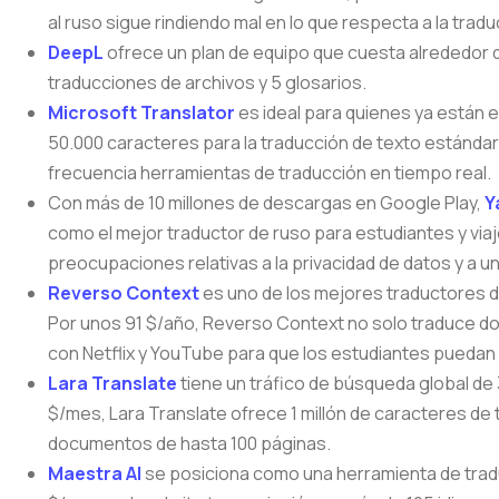
al ruso sigue rindiendo mal en lo que respecta a la tradu
DeepL
ofrece un plan de equipo que cuesta alrededor d
traducciones de archivos y 5 glosarios.
Microsoft Translator
es ideal para quienes ya están e
50.000 caracteres para la traducción de texto estánda
frecuencia herramientas de traducción en tiempo real.
Con más de 10 millones de descargas en Google Play,
Y
como el mejor traductor de ruso para estudiantes y vi
preocupaciones relativas a la privacidad de datos y a 
Reverso Context
es uno de los mejores traductores 
Por unos 91 $/año, Reverso Context no solo traduce d
con Netflix y YouTube para que los estudiantes puedan i
Lara Translate
tiene un tráfico de búsqueda global de 
$/mes, Lara Translate ofrece 1 millón de caracteres de 
documentos de hasta 100 páginas.
Maestra AI
se posiciona como una herramienta de tradu