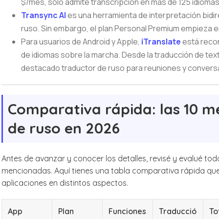
$/mes, solo admite transcripción en más de 125 idiomas
Transync AI
es una herramienta de interpretación bidi
ruso. Sin embargo, el plan Personal Premium empieza e
Para usuarios de Android y Apple,
iTranslate
está recon
de idiomas sobre la marcha. Desde la traducción de text
destacado traductor de ruso para reuniones y convers
Comparativa rápida: las 10 m
de ruso en 2026
Antes de avanzar y conocer los detalles, revisé y evalué tod
mencionadas. Aquí tienes una tabla comparativa rápida qu
aplicaciones en distintos aspectos.
App
Plan
Funciones
Traducció
To