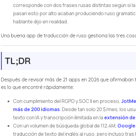
corresponde con dos frases rusas distintas según si l
pasan esto por alto acaban produciendo ruso gramaticalm
hablante dijo en realidad.
Una buena app de traducción de ruso gestiona las tres cosa
TL;DR
Después de revisar más de 21 apps en 2026 que afirmaban trad
es lo que encontré rápidamente:
Con cumplimiento del RGPD y SOC II en proceso,
JotM
más de 200 idiomas
. Desde tan solo 20 $/mes, los us
texto con IA y transcripción ilimitada en la
extensión de
Con un volumen de búsqueda global de 112,4M,
Google 
traducción de texto del inglés al ruso, pero incluso tras