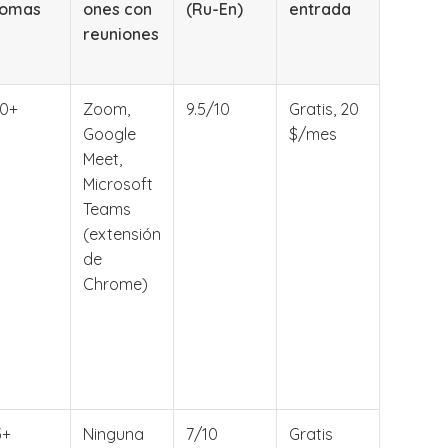
iomas
ones con
(Ru-En)
entrada
reuniones
0+
Zoom,
9.5/10
Gratis, 20
Google
$/mes
Meet,
Microsoft
Teams
(extensión
de
Chrome)
3+
Ninguna
7/10
Gratis