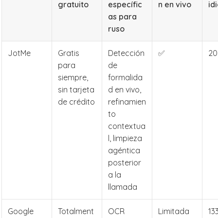
gratuito
específic
n en vivo
id
as para
ruso
JotMe
Gratis
Detección
✅
20
para
de
siempre,
formalida
sin tarjeta
d en vivo,
de crédito
refinamien
to
contextua
l, limpieza
agéntica
posterior
a la
llamada
Google
Totalment
OCR
Limitada
13