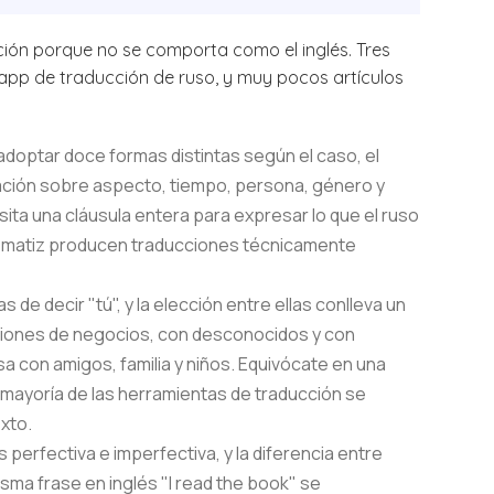
ción porque no se comporta como el inglés. Tres
pp de traducción de ruso, y muy pocos artículos
adoptar doce formas distintas según el caso, el
ación sobre aspecto, tiempo, persona, género y
sita una cláusula entera para expresar lo que el ruso
te matiz producen traducciones técnicamente
s de decir "tú", y la elección entre ellas conlleva un
uniones de negocios, con desconocidos y con
a con amigos, familia y niños. Equivócate en una
a mayoría de las herramientas de traducción se
xto.
perfectiva e imperfectiva, y la diferencia entre
isma frase en inglés "I read the book" se