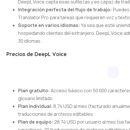
DeepL Voice capta esas sutilezas y es capaz de tradu
Integración perfecta del flujo de trabajo:
Puedes 
Translator Pro para tareas que requieren voz y texto
Soporte en varios idiomas:
Ya sea que esté uniend
hospedando clientes del extranjero, DeepL Voice adm
30 idiomas.
Precios de DeepL Voice
Plan gratuito:
Acceso básico con 50 000 caracteres 
glosario limitado
Plan individual:
8,74 USD al mes (facturado anualmen
traducciones de archivos editables
Plan de equipo:
28,74 USD por usuario al mes (se fa
caracteres, 20 traducciones de archivos editables 