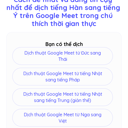
Hàn Quốc, Tây Ban Nha, Bồ Đào Nha, Pháp, Đức,
nhất để dịch tiếng Hàn sang tiếng 
Thụy Điển, Phần Lan, Ả Rập, Hindi, Urdu, Thổ Nhĩ
Ý trên Google Meet trong chú 
Kỳ, Na Uy, Ý, Miến Điện, Nga, Philippines, Swahili,
Hungary và
hơn
.
thích thời gian thực
Bạn có thể dịch
Dịch thuật Google Meet từ Đức sang
Thái
Dịch thuật Google Meet từ tiếng Nhật
sang tiếng Pháp
Dịch thuật Google Meet từ tiếng Nhật
sang tiếng Trung (giản thể)
Dịch thuật Google Meet từ Nga sang
Việt