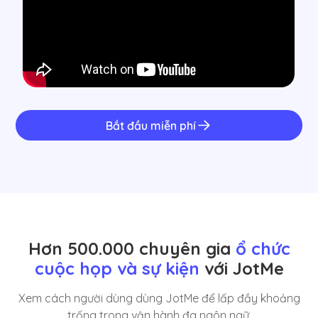
Bắt đầu miễn phí
Hơn 500.000 chuyên gia
ổ chức
cuộc họp và sự kiện
với JotMe
Xem cách người dùng dùng JotMe để lấp đầy khoảng
trống trong vận hành đa ngôn ngữ.