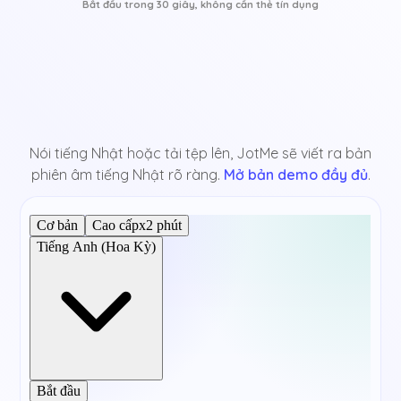
Bắt đầu trong 30 giây, không cần thẻ tín dụng
Nói tiếng Nhật hoặc tải tệp lên, JotMe sẽ viết ra bản
phiên âm tiếng Nhật rõ ràng.
Mở bản demo đầy đủ
.