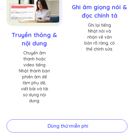
Ghi âm giọng nói &
đọc chính tả
Ghi lại tiếng
Nhật nói và
Truyền thông &
nhận về văn
nội dung
bản rõ ràng, có
thể chỉnh sửa.
Chuyển âm
thanh hoặc
video tiếng
Nhật thành bản
phiên âm để
làm phụ đề,
viết bài và tái
sử dụng nội
dung.
Dùng thử miễn phí