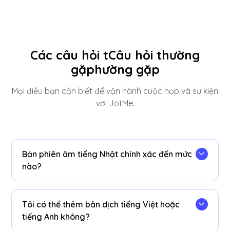
Các câu hỏi tCâu hỏi thường
gặphường gặp
Mọi điều bạn cần biết để vận hành cuộc họp và sự kiện
với JotMe.
Bản phiên âm tiếng Nhật chính xác đến mức
nào?
JotMe nghe càng lâu thì càng có nhiều ngữ
cảnh, nhờ đó kính ngữ (keigo), chủ ngữ bị lược
Tôi có thể thêm bản dịch tiếng Việt hoặc
bỏ, tên riêng và chữ kanji đều được ghi lại chính
tiếng Anh không?
xác trong bản phiên âm.