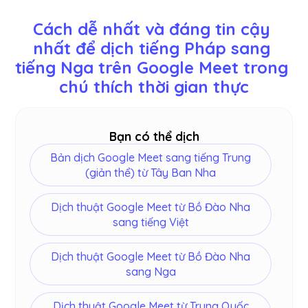
ngôn ngữ có sẵn: Anh, Nhật Bản, Trung Quốc,
Cách dễ nhất và đáng tin cậy 
Hàn Quốc, Tây Ban Nha, Bồ Đào Nha, Pháp, Đức,
nhất để dịch tiếng Pháp sang 
Thụy Điển, Phần Lan, Ả Rập, Hindi, Urdu, Thổ Nhĩ
tiếng Nga trên Google Meet trong 
Kỳ, Na Uy, Ý, Miến Điện, Nga, Philippines, Swahili,
Hungary và
hơn
.
chú thích thời gian thực
Bạn có thể dịch
Bản dịch Google Meet sang tiếng Trung
(giản thể) từ Tây Ban Nha
Dịch thuật Google Meet từ Bồ Đào Nha
sang tiếng Việt
Dịch thuật Google Meet từ Bồ Đào Nha
sang Nga
Dịch thuật Google Meet từ Trung Quốc