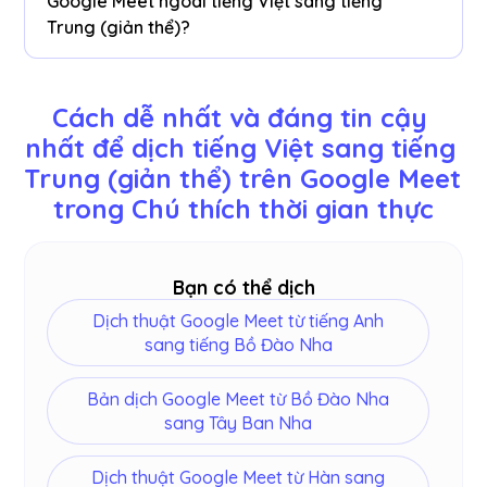
Google Meet ngoài tiếng Việt sang tiếng
điểm đã dịch để dán vào công cụ tài liệu yêu
Trung (giản thể)?
thích của bạn trên bảng điều khiển của chúng tôi
sau cuộc họp của bạn.
Bạn có thể dịch 77 ngôn ngữ. Dưới đây là các
ngôn ngữ có sẵn: Anh, Nhật Bản, Trung Quốc,
Cách dễ nhất và đáng tin cậy 
Hàn Quốc, Tây Ban Nha, Bồ Đào Nha, Pháp, Đức,
nhất để dịch tiếng Việt sang tiếng 
Thụy Điển, Phần Lan, Ả Rập, Hindi, Urdu, Thổ Nhĩ
Trung (giản thể) trên Google Meet 
Kỳ, Na Uy, Ý, Miến Điện, Nga, Philippines, Swahili,
Hungary và
hơn
.
trong Chú thích thời gian thực
Bạn có thể dịch
Dịch thuật Google Meet từ tiếng Anh
sang tiếng Bồ Đào Nha
Bản dịch Google Meet từ Bồ Đào Nha
sang Tây Ban Nha
Dịch thuật Google Meet từ Hàn sang