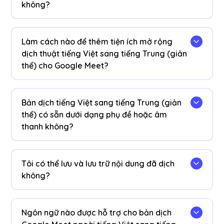
không?
Vâng! Bạn có thể nâng cấp
kế hoạch
để có
thêm phút dịch nếu cần.
Làm cách nào để thêm tiện ích mở rộng
dịch thuật tiếng Việt sang tiếng Trung (giản
thể) cho Google Meet?
Thêm tiện ích mở rộng JotMe Chrome, đặt tùy
chọn ngôn ngữ của bạn và nhận bản dịch AI từ
Bản dịch tiếng Việt sang tiếng Trung (giản
tiếng Việt sang tiếng Trung (giản thể) theo thời
thể) có sẵn dưới dạng phụ đề hoặc âm
gian thực ngay lập tức trên Google Meet.
thanh không?
Bản dịch tiếng Việt sang tiếng Trung (giản thể)
có sẵn dưới dạng chú thích. Liên hệ với chúng tôi
Tôi có thể lưu và lưu trữ nội dung đã dịch
nếu bạn cần tùy chọn dịch âm thanh.
không?
Có, bản dịch được lưu trong thời gian thực trên
Google Meet JotMe
bảng điều khiển
. Bạn cũng
Ngôn ngữ nào được hỗ trợ cho bản dịch
có thể xem và sao chép bảng điểm và bảng