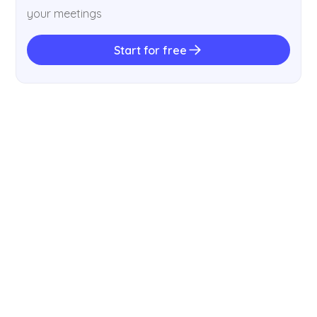
your meetings
Start for free
GUIAS
11 Best AI Language Translators in