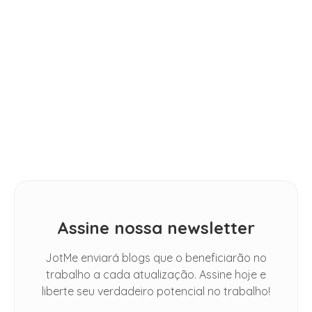
DICAS
2026: [Hands-on Review]
How Do I Automatically Translate
Spoken Conversations in Google
Meet
DICAS
Como Traduzir Legendas para o
Inglês na Netflix, YouTube e Mais
Assine nossa newsletter
JotMe enviará blogs que o beneficiarão no
trabalho a cada atualização. Assine hoje e
liberte seu verdadeiro potencial no trabalho!