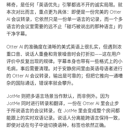
稀奇，是任何「英语优先」引擎都逃不开的诚实局限。就
本次对比而言，重点更为具体：即便是一份完美的 Otter
AI 会议转录，它依然只是一份单一语言的记录，而一个多
语言的会议室需要的远不止「碰巧被说出的那种语言」的
干净字幕。
Otter AI 的准确度在清晰的美式英语上很扎实，但遇到浓
重口音、说话人重叠和背景噪音时会打折扣——这在用户
评价中反复出现的规律。字幕本身也带有一些格式上的小
毛病，事后需要清理。对于安静房间里由英语母语者进行
的 Otter AI 会议转录，输出是可靠的；但把它推向一通嘈
杂的国际通话，错误率就会攀升。
JotMe 则把多语言场景当作默认，而非例外。因为
JotMe 同时进行转录和翻译，一份在 Otter AI 里会止步
于所说语言的会议转录，在 JotMe 里会变成整个房间都
能跟上的实时双语记录。说话人分离能跨语言保持一致，
即使对话在句子中途切换语种，标签也依然正确。