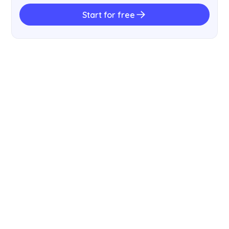
Start for free
小贴士
How to Write Meeting Minutes in 7
Steps [FREE TEMPLATE]
指南