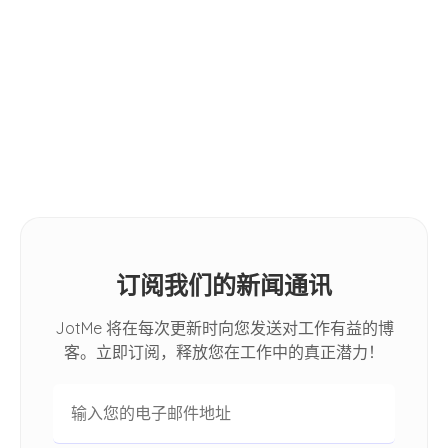
11 Best AI Language Translators in
小贴士
2026: [Hands-on Review]
How Do I Automatically Translate
Spoken Conversations in Google
Meet
订阅我们的新闻通讯
JotMe 将在每次更新时向您发送对工作有益的博
客。立即订阅，释放您在工作中的真正潜力！