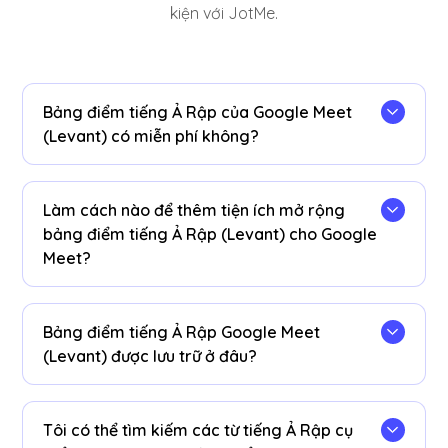
kiện với JotMe.
Bảng điểm tiếng Ả Rập của Google Meet
(Levant) có miễn phí không?
Có, nó miễn phí để bắt đầu!
Làm cách nào để thêm tiện ích mở rộng
bảng điểm tiếng Ả Rập (Levant) cho Google
Meet?
Cài đặt
Tiện ích mở rộng JotMe Chrome
vào
trình duyệt Chrome của bạn. Đặt tùy chọn ngôn
Bảng điểm tiếng Ả Rập Google Meet
ngữ thành tiếng Ả Rập (Levant) để nhận bảng
(Levant) được lưu trữ ở đâu?
điểm tiếng Ả Rập (Levant) sau các phiên Google
Meet của bạn.
Bảng điểm tiếng Ả Rập (Levant) được lưu trữ trên
bảng điều khiển
. Truy cập chúng từ bảng điều
Tôi có thể tìm kiếm các từ tiếng Ả Rập cụ
khiển phiên âm, cửa sổ bật lên tiện ích mở rộng