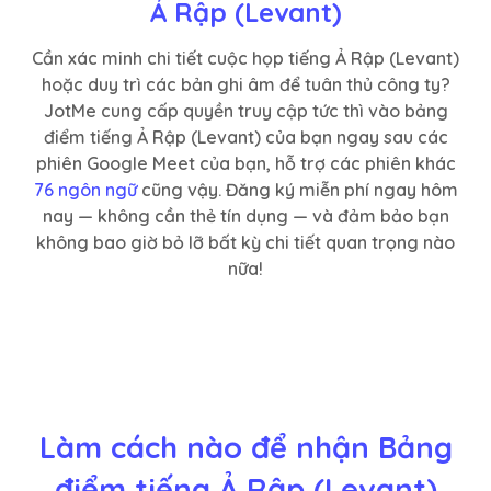
Ả Rập (Levant)
Cần xác minh chi tiết cuộc họp tiếng Ả Rập (Levant)
hoặc duy trì các bản ghi âm để tuân thủ công ty?
JotMe cung cấp quyền truy cập tức thì vào bảng
điểm tiếng Ả Rập (Levant) của bạn ngay sau các
phiên Google Meet của bạn, hỗ trợ các phiên khác
76 ngôn ngữ
cũng vậy. Đăng ký miễn phí ngay hôm
nay — không cần thẻ tín dụng — và đảm bảo bạn
không bao giờ bỏ lỡ bất kỳ chi tiết quan trọng nào
nữa!
Làm cách nào để nhận Bảng
điểm tiếng Ả Rập (Levant)