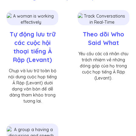
Tự động lưu trữ
Theo dõi Who
các cuộc hội
Said What
thoại tiếng Ả
Yêu cầu các cá nhân chịu
Rập (Levant)
trách nhiệm về những
đóng góp của họ trong
Chụp và lưu trữ toàn bộ
cuộc họp tiếng Ả Rập
nội dung cuộc họp tiếng
(Levant).
Ả Rập (Levant) dưới
dạng văn bản để dễ
dàng tham khảo trong
tương lai.