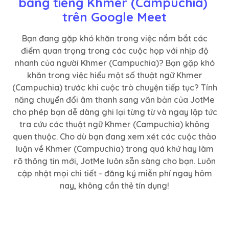
bằng tiếng Khmer (Campuchia) 
trên Google Meet
Bạn đang gặp khó khăn trong việc nắm bắt các
điểm quan trọng trong các cuộc họp với nhịp độ
nhanh của người Khmer (Campuchia)? Bạn gặp khó
khăn trong việc hiểu một số thuật ngữ Khmer
(Campuchia) trước khi cuộc trò chuyện tiếp tục? Tính
năng chuyển đổi âm thanh sang văn bản của JotMe
cho phép bạn dễ dàng ghi lại từng từ và ngay lập tức
tra cứu các thuật ngữ Khmer (Campuchia) không
quen thuộc. Cho dù bạn đang xem xét các cuộc thảo
luận về Khmer (Campuchia) trong quá khứ hay làm
rõ thông tin mới, JotMe luôn sẵn sàng cho bạn. Luôn
cập nhật mọi chi tiết - đăng ký miễn phí ngay hôm
nay, không cần thẻ tín dụng!