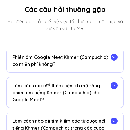
Các câu hỏi thường gặp
Mọi điều bạn cần biết về việc tổ chức các cuộc họp và
sự kiện với JotMe.
Phiên âm Google Meet Khmer (Campuchia)
có miễn phí không?
Vâng, đúng vậy!
Làm cách nào để thêm tiện ích mở rộng
phiên âm tiếng Khmer (Campuchia) cho
Google Meet?
Cài đặt
Tiện ích mở rộng JotMe Chrome
, đặt
ngôn ngữ phiên âm của bạn thành Khmer
Làm cách nào để tìm kiếm các từ được nói
(Campuchia) và nhận phiên âm từ tiếng Khmer
tiếng Khmer (Campuchia) trong các cuộc