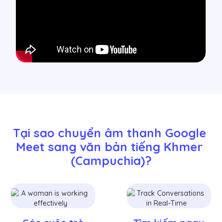
Tại sao chuyển âm thanh Google 
Meet sang văn bản tiếng Khmer 
(Campuchia)?