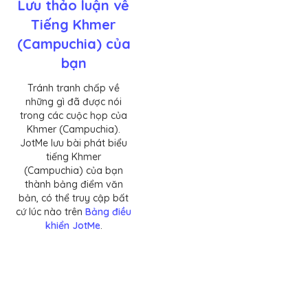
Lưu thảo luận về
Tiếng Khmer
(Campuchia) của
bạn
Tránh tranh chấp về
những gì đã được nói
trong các cuộc họp của
Khmer (Campuchia).
JotMe lưu bài phát biểu
tiếng Khmer
(Campuchia) của bạn
thành bảng điểm văn
bản, có thể truy cập bất
cứ lúc nào trên
Bảng điều
khiển JotMe
.