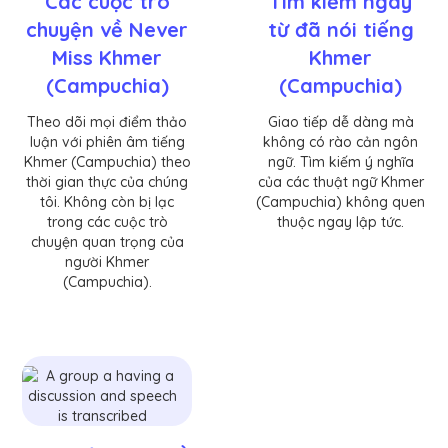
Các cuộc trò
Tìm kiếm ngay
chuyện về Never
từ đã nói tiếng
Miss Khmer
Khmer
(Campuchia)
(Campuchia)
Theo dõi mọi điểm thảo
Giao tiếp dễ dàng mà
luận với phiên âm tiếng
không có rào cản ngôn
Khmer (Campuchia) theo
ngữ. Tìm kiếm ý nghĩa
thời gian thực của chúng
của các thuật ngữ Khmer
tôi. Không còn bị lạc
(Campuchia) không quen
trong các cuộc trò
thuộc ngay lập tức.
chuyện quan trọng của
người Khmer
(Campuchia).