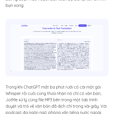
bạn xong.
Trong khi ChatGPT mất ba phút rưỡi cố cài một gói
Whisper rồi cuối cùng thừa nhận nó chỉ có văn bản,
JotMe xử lý cùng file MP3 bên trong một tab trình
duyệt và trả về văn bản đã dịch chỉ trong vài giây. Với
podcast đa ngôn ngữ, phỏng vấn tiếng nước ngoài,