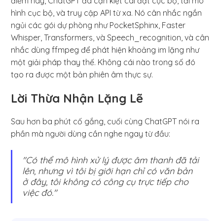
điểm này, ChatGPT đã cạn kiệt cài đặt cục bộ, tải mô
hình cục bộ, và truy cập API từ xa. Nó cân nhắc ngắn
ngủi các gói dự phòng như PocketSphinx, Faster
Whisper, Transformers, và Speech_recognition, và cân
nhắc dùng ffmpeg để phát hiện khoảng im lặng như
một giải pháp thay thế. Không cái nào trong số đó
tạo ra được một bản phiên âm thực sự.
Lời Thừa Nhận Lặng Lẽ
Sau hơn ba phút cố gắng, cuối cùng ChatGPT nói ra
phần mà người dùng cần nghe ngay từ đầu:
"Có thể mô hình xử lý được âm thanh đã tải
lên, nhưng vì tôi bị giới hạn chỉ có văn bản
ở đây, tôi không có công cụ trực tiếp cho
việc đó."