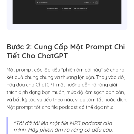
Bước 2: Cung Cấp Một Prompt Chi
Tiết Cho ChatGPT
Một prompt cộc lốc kiểu "phiên âm cái này" sẽ cho ra
kết quả chung chung và thường lộn xộn. Thay vào đó,
hãy đưa cho ChatGPT một hướng dẫn rõ ràng giải
thích định dạng bạn muốn, mức độ làm sạch bạn cần,
và bất kỳ tác vụ tiếp theo nào, ví dụ tóm tắt hoặc dịch.
Một prompt tốt cho file podcast có thể đọc như:
"Tôi đã tải lên một file MP3 podcast của
mình. Hãy phiên âm rõ ràng có dấu câu,