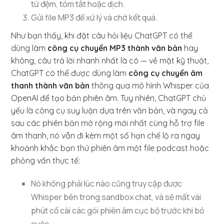
từ đệm, tóm tắt hoặc dịch.
Gửi file MP3 để xử lý và chờ kết quả.
Như bạn thấy, khi đặt câu hỏi liệu ChatGPT có thể
dùng làm
công cụ chuyển MP3 thành văn bản
hay
không, câu trả lời nhanh nhất là có — về mặt kỹ thuật,
ChatGPT có thể được dùng làm
công cụ chuyển âm
thanh thành văn bản
thông qua mô hình Whisper của
OpenAI để tạo bản phiên âm. Tuy nhiên, ChatGPT chủ
yếu là công cụ suy luận dựa trên văn bản, và ngay cả
sau các phiên bản mở rộng mới nhất cùng hỗ trợ file
âm thanh, nó vẫn đi kèm một số hạn chế lộ ra ngay
khoảnh khắc bạn thử phiên âm một file podcast hoặc
phỏng vấn thực tế:
Nó không phải lúc nào cũng truy cập được
Whisper bên trong sandbox chat, và sẽ mất vài
phút cố cài các gói phiên âm cục bộ trước khi bỏ