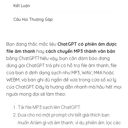
Kết Luận
Câu Hỏi Thường Gặp
Bạn đang thắc mắc liệu
ChatGPT có phiên âm được
file âm thanh
hay
cách chuyển MP3 thành văn bản
bằng ChatGPT? Nếu vậy, bạn cần đảm bảo đang
dùng gói ChatGPT trả phí có hỗ trợ file âm thanh, file
của bạn ở định dạng sạch như MP3, WAV, M4A hoặc
WEBM, và bản ghi đủ ngắn để vừa trong cửa sổ xử lý
của ChatGPT. Đây là hướng dẫn nhanh mà hầu hết mọi
người mong đợi sẽ làm theo:
Tải file MP3 sạch lên ChatGPT.
Đưa cho nó một prompt chi tiết giải thích bạn
muốn AI làm gì với âm thanh, ví dụ phiên âm, lọc các