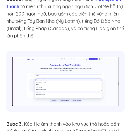
thanh
từ menu thả xuống ngôn ngữ đích. JotMe hỗ trợ
hơn 200 ngôn ngữ, bao gồm các biến thể vùng miền
như tiếng Tây Ban Nha (Mỹ Latinh), tiếng Bồ Đào Nha
(Brazil), tiếng Pháp (Canada), và cả tiếng Hoa giản thể
lẫn phồn thể.
Bước 3.
Kéo file âm thanh vào khu vực thả hoặc bấm