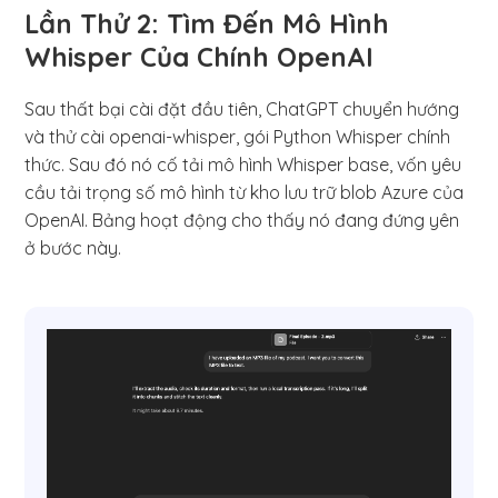
Lần Thử 2: Tìm Đến Mô Hình
Whisper Của Chính OpenAI
Sau thất bại cài đặt đầu tiên, ChatGPT chuyển hướng
và thử cài openai-whisper, gói Python Whisper chính
thức. Sau đó nó cố tải mô hình Whisper base, vốn yêu
cầu tải trọng số mô hình từ kho lưu trữ blob Azure của
OpenAI. Bảng hoạt động cho thấy nó đang đứng yên
ở bước này.