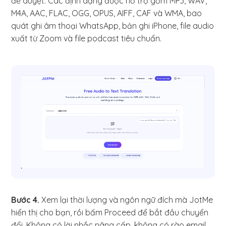
để duyệt. Các định dạng được hỗ trợ gồm MP3, WAV,
M4A, AAC, FLAC, OGG, OPUS, AIFF, CAF và WMA, bao
quát ghi âm thoại WhatsApp, bản ghi iPhone, file audio
xuất từ Zoom và file podcast tiêu chuẩn.
Bước 4.
Xem lại thời lượng và ngôn ngữ đích mà JotMe
hiển thị cho bạn, rồi bấm Proceed để bắt đầu chuyển
đổi. Không có lời nhắc nâng cấp, không có rào email,