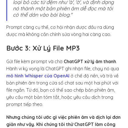
loại bỏ các từ đệm như 'à', 'ờ', và định dạng
nó thành một bản phiên âm dễ đọc mà tôi
có thể dán vào bài blog."
Prompt càng cụ thể, cơ hội nhận được đầu ra dùng
được mà không cần chỉnh sửa vòng hai càng cao.
Bước 3: Xử Lý File MP3
Gửi file kèm prompt và chờ
ChatGPT xử lý âm thanh
.
Hành vi kỳ vọng là ChatGPT ghi nhận file, chạy nó qua
mô hình Whisper của OpenAI
ở chế độ nền, và trả về
bản phiên âm trong cửa sổ chat sau một hai phút với
file ngắn. Từ đó, bạn có thể sao chép bản phiên âm,
yêu cầu một bản tóm tắt, hoặc yêu cầu dịch trong
prompt tiếp theo.
Nhưng chúng tôi ước gì việc phiên âm và dịch lại đơn
giản như vậy. Khi chúng tôi thử ChatGPT làm công