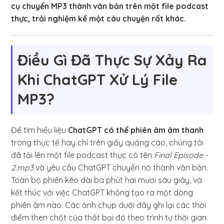
cụ chuyển MP3 thành văn bản trên một file podcast
thực, trải nghiệm kể một câu chuyện rất khác.
Điều Gì Đã Thực Sự Xảy Ra
Khi ChatGPT Xử Lý File
MP3?
Để tìm hiểu liệu
ChatGPT có thể phiên âm âm thanh
trong thực tế hay chỉ trên giấy quảng cáo, chúng tôi
đã tải lên một file podcast thực có tên
Final Episode -
2.mp3
và yêu cầu ChatGPT chuyển nó thành văn bản.
Toàn bộ phiên kéo dài ba phút hai mươi sáu giây, và
kết thúc với việc ChatGPT không tạo ra một dòng
phiên âm nào. Các ảnh chụp dưới đây ghi lại các thời
điểm then chốt của thất bại đó theo trình tự thời gian.