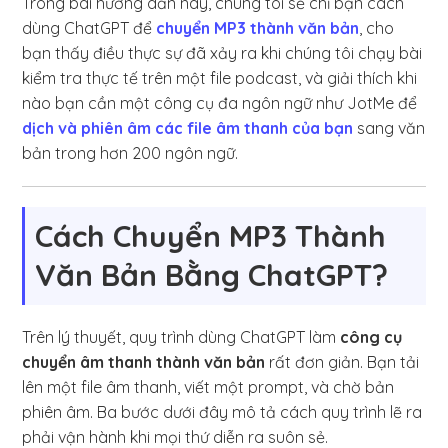
Trong bài hướng dẫn này, chúng tôi sẽ chỉ bạn cách
dùng ChatGPT để
chuyển MP3 thành văn bản
, cho
bạn thấy điều thực sự đã xảy ra khi chúng tôi chạy bài
kiểm tra thực tế trên một file podcast, và giải thích khi
nào bạn cần một công cụ đa ngôn ngữ như JotMe để
dịch và phiên âm các file âm thanh của bạn
sang văn
bản trong hơn 200 ngôn ngữ.
Cách Chuyển MP3 Thành
Văn Bản Bằng ChatGPT?
Trên lý thuyết, quy trình dùng ChatGPT làm
công cụ
chuyển âm thanh thành văn bản
rất đơn giản. Bạn tải
lên một file âm thanh, viết một prompt, và chờ bản
phiên âm. Ba bước dưới đây mô tả cách quy trình lẽ ra
phải vận hành khi mọi thứ diễn ra suôn sẻ.