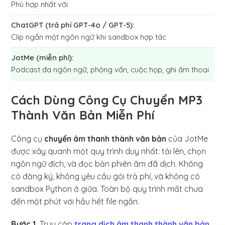
Phù hợp nhất với
Clip ngắn một ngôn ngữ khi sandbox hợp tác
Podcast đa ngôn ngữ, phỏng vấn, cuộc họp, ghi âm thoại
Cách Dùng Công Cụ Chuyển MP3
Thành Văn Bản Miễn Phí
Công cụ
chuyển âm thanh thành văn bản
của JotMe
được xây quanh một quy trình duy nhất: tải lên, chọn
ngôn ngữ đích, và đọc bản phiên âm đã dịch. Không
có đăng ký, không yêu cầu gói trả phí, và không có
sandbox Python ở giữa. Toàn bộ quy trình mất chưa
đến một phút với hầu hết file ngắn.
Bước 1.
Truy cập
trang dịch âm thanh thành văn bản