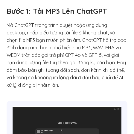
Bước 1: Tải MP3 Lên ChatGPT
Mở ChatGPT trong trình duyệt hoặc ứng dụng
desktop, nhấp biểu tượng tải file ở khung chat, và
chọn file MP3 bạn muốn phiên âm. ChatGPT hỗ trợ các
định dạng âm thanh phổ biến như MP3, WAV, M4A và
WEBM trên các gói trả phí GPT-4o và GPT-5, với giới
hạn dung lượng file tùy theo gói đăng ký của bạn. Hãy
đảm bảo bản ghi tương đối sạch, đơn kênh khi có thể,
và không có khoảng im lặng dài ở đầu hay cuối để AI
xử lý không bị nhầm lẫn.