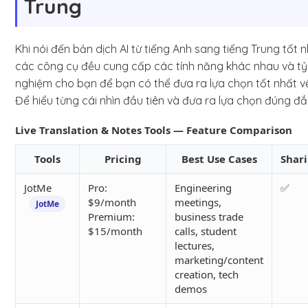
Trung
Khi nói đến bản dịch AI từ tiếng Anh sang tiếng Trung tốt
các công cụ đều cung cấp các tính năng khác nhau và tỷ 
nghiệm cho bạn để bạn có thể đưa ra lựa chọn tốt nhất về
Để hiểu từng cái nhìn đầu tiên và đưa ra lựa chọn đúng đ
Live Translation & Notes Tools — Feature Comparison
Tools
Pricing
Best Use Cases
Shar
JotMe
Pro:
Engineering
✅
$9/month
meetings,
JotMe
Premium:
business trade
$15/month
calls, student
lectures,
marketing/content
creation, tech
demos