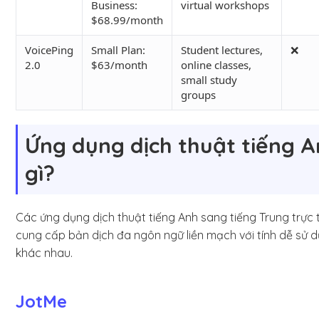
Business:
virtual workshops
$68.99/month
VoicePing
Small Plan:
Student lectures,
❌
2.0
$63/month
online classes,
small study
groups
Ứng dụng dịch thuật tiếng An
gì?
Các ứng dụng dịch thuật tiếng Anh sang tiếng Trung trực 
cung cấp bản dịch đa ngôn ngữ liền mạch với tính dễ sử dụn
khác nhau.
JotMe