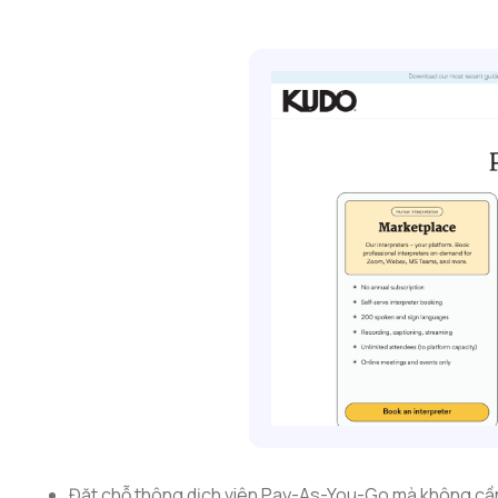
Đặt chỗ thông dịch viên Pay-As-You-Go mà không cầ