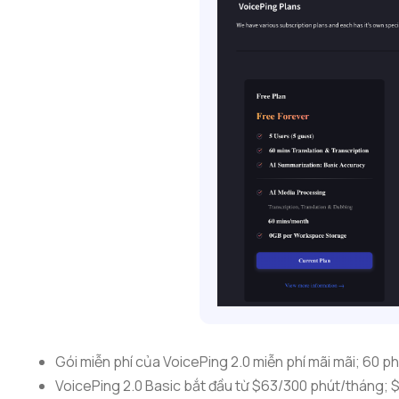
Gói miễn phí của VoicePing 2.0 miễn phí mãi mãi; 60 p
VoicePing 2.0 Basic bắt đầu từ $63/300 phút/tháng; 