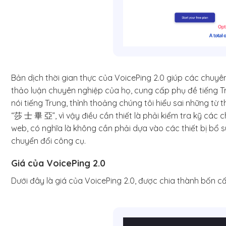
Bản dịch thời gian thực của VoicePing 2.0 giúp các chuyên
thảo luận chuyên nghiệp của họ, cung cấp phụ đề tiếng Tr
nói tiếng Trung, thỉnh thoảng chúng tôi hiểu sai những t
“莎 士 畢 亞”, vì vậy điều cần thiết là phải kiểm tra kỹ các 
web, có nghĩa là không cần phải dựa vào các thiết bị bổ 
chuyển đổi công cụ.
Giá của VoicePing 2.0
Dưới đây là giá của VoicePing 2.0, được chia thành bốn c