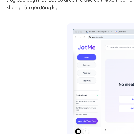
truy cập duy nhất. Bất cứ ai có mã đều có thể xem bản dịc
không cần gói đăng ký.