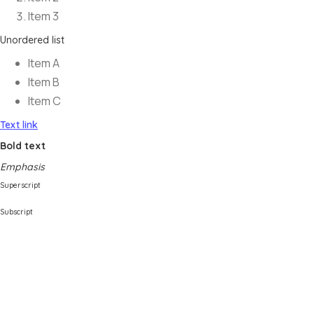
Item 3
Unordered list
Item A
Item B
Item C
Text link
Bold text
Emphasis
Superscript
Subscript